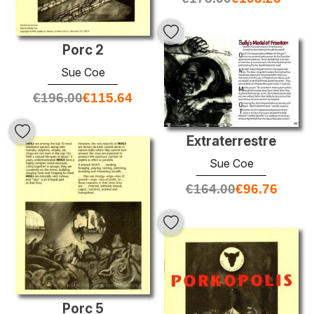
Porc 2
Sue Coe
€
196.00
€
115.64
Extraterrestre
Sue Coe
€
164.00
€
96.76
Porc 5