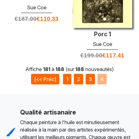
Sue Coe
€
187.00
€
110.33
Porc 1
Sue Coe
€
199.00
€
117.41
Affiche
181
à
188
(sur
188
nouveautés)
[<< Préc]
1
2
3
4
Qualité artisanaire
Chaque peinture à l'huile est minutieusement
réalisée à la main par des artistes expérimentés,
utilisant les meilleurs pigments. Chaque œuvre est