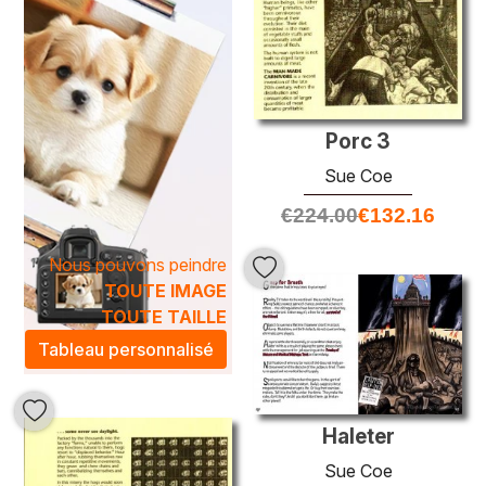
Porc 3
Sue Coe
€
224.00
€
132.16
Nous pouvons peindre
TOUTE IMAGE
TOUTE TAILLE
Tableau personnalisé
Haleter
Sue Coe