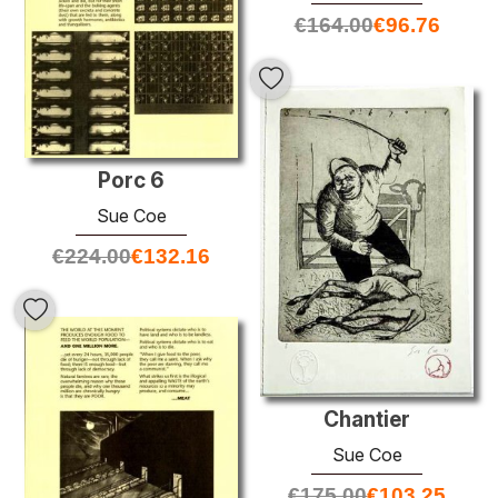
€
164.00
€
96.76
Porc 6
Sue Coe
€
224.00
€
132.16
Chantier
Sue Coe
€
175.00
€
103.25