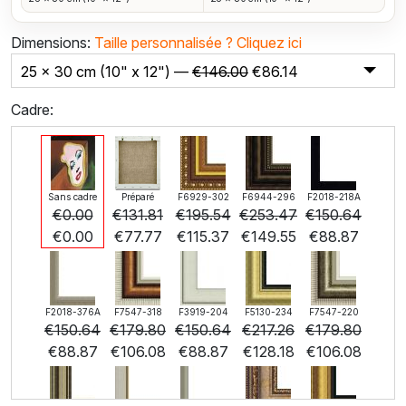
Dimensions:
Taille personnalisée ?
Cliquez ici
25 x 30 cm (10" x 12") —
€
146.00
€
86.14
Cadre:
Sans cadre
Préparé
F6929-302
F6944-296
F2018-218A
€
0.00
€
131.81
€
195.54
€
253.47
€
150.64
€
0.00
€
77.77
€
115.37
€
149.55
€
88.87
F2018-376A
F7547-318
F3919-204
F5130-234
F7547-220
€
150.64
€
179.80
€
150.64
€
217.26
€
179.80
€
88.87
€
106.08
€
88.87
€
128.18
€
106.08