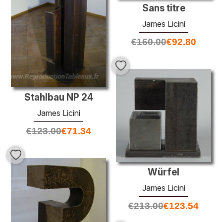
Sans titre
James Licini
€
160.00
€
92.80
Stahlbau NP 24
James Licini
€
123.00
€
71.34
Würfel
James Licini
€
213.00
€
123.54