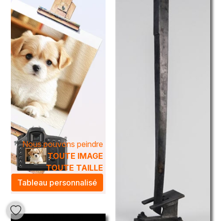
créations de Licini sont conçues pour toucher l'âme et
élever l'esprit.
Les œuvres de
James Licini
apportent une atmosphère
artistique exceptionnelle à tout espace, transformant un
mur nu en une galerie d'expression personnelle. Parfaites
pour les intérieurs contemporains comme pour les
ambiances plus classiques, ses peintures invitent à la
contemplation et à la réflexion. Offrez à votre intérieur une
touche d'élégance et d'authenticité avec les œuvres
intemporelles de cet artiste talentueux.
Nous pouvons peindre
TOUTE IMAGE
TOUTE TAILLE
Tableau personnalisé