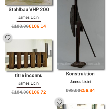
Stahlbau VHP 200
James Licini
€
183.00
€
106.14
Konstruktion
titre inconnu
James Licini
James Licini
€
98.00
€
56.84
€
184.00
€
106.72