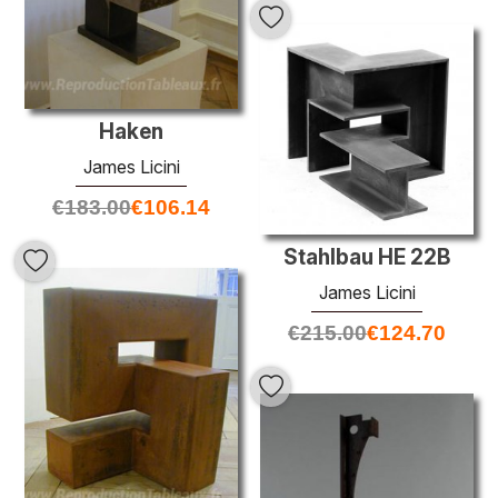
Haken
James Licini
€
183.00
€
106.14
Stahlbau HE 22B
James Licini
€
215.00
€
124.70