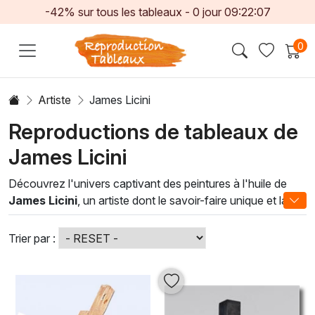
-42% sur tous les tableaux -
0
jour
09:22:07
0
Artiste
James Licini
Reproductions de tableaux de
James Licini
Découvrez l'univers captivant des peintures à l'huile de
James Licini
, un artiste dont le savoir-faire unique et la
passion pour la couleur s'expriment à travers des œuvres
profondément émouvantes. Chaque toile est le résultat
Trier par :
d'une technique maîtrisée, alliant les nuances riches et les
textures vives pour créer des compositions qui interpellent
et inspirent. Que ce soit par des paysages vibrants, des
portraits poignants ou des abstractions audacieuses, les