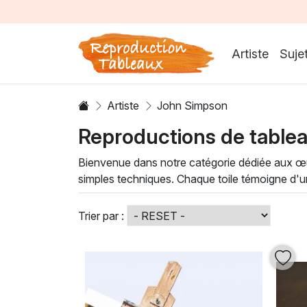
Artiste
Suje
Artiste
John Simpson
Reproductions de table
Bienvenue dans notre catégorie dédiée aux 
simples techniques. Chaque toile témoigne d'un
amateurs d'art et les passionnés de décoration 
Les créations de
John Simpson
se distinguent
Trier par :
donner vie aux paysages, aux portraits et aux 
peinture à l'huile
de Simpson dans votre espa
chaleureuse et inspirante, parfaite pour embellir