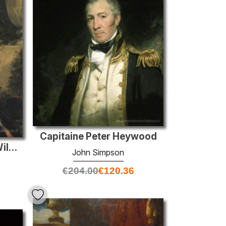
Capitaine Peter Heywood
Elizabeth Sykes, Mme Wilbraham Egerton
John Simpson
€
204.00
€
120.36