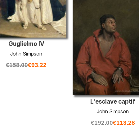
Guglielmo IV
John Simpson
€
158.00
€
93.22
L'esclave captif
John Simpson
€
192.00
€
113.28