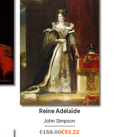
Reine Adélaïde
John Simpson
€
158.00
€
93.22