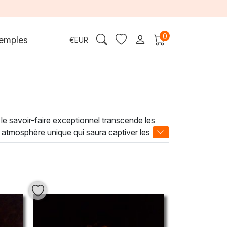
0
emples
€
EUR
nt le savoir-faire exceptionnel transcende les
 atmosphère unique qui saura captiver les
âce à des techniques minutieuses, il parvient à
au cœur de son univers. En intégrant une
 vous créerez également une ambiance