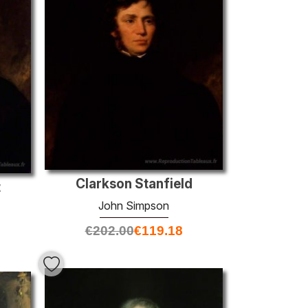
Clarkson Stanfield
t
John Simpson
€
202.00
€
119.18