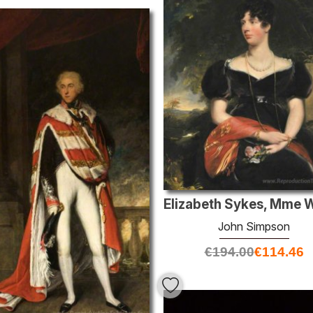
John Simpson
€
194.00
€
114.46