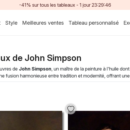
-41% sur tous les tableaux -
1
jour
23:29:45
t
Style
Meilleures ventes
Tableau personnalisé
Ex
aux de John Simpson
œuvres de
John Simpson
, un maître de la peinture à l'huile do
e fusion harmonieuse entre tradition et modernité, offrant une
intérieure.
 par leur richesse chromatique et leur profondeur narrative. Gr
scènes de la vie quotidienne, invitant l'observateur à plonger 
ce, vous n'y ajouterez pas seulement une œuvre d'art, mais
 votre intérieur.