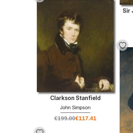
Sir
Clarkson Stanfield
John Simpson
€
199.00
€
117.41