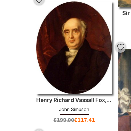
Sir
Henry Richard Vassall Fox, 3e baron Holland (copie après un orig
John Simpson
€
199.00
€
117.41