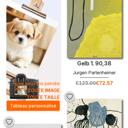
des paysages psychologiques inédits.
Les
peintures à l'huile de Jurgen Partenheimer
transcendent le simple décor pour transformer votre
espace en une véritable galerie d’art. Chaque pièce n’est
pas seulement une représentation visuelle, mais une
expérience immersive qui stimule les sens et éveille la
créativité. Laissez-vous séduire par ces œuvres uniques,
qui apporteront une atmosphère artistique et chaleureuse à
votre intérieur, tout en témoignant de votre goût pour l’art
contemporain et le raffinement.
Gelb 1. 90,38
Jurgen Partenheimer
€
123.00
€
72.57
Nous pouvons peindre
TOUTE IMAGE
TOUTE TAILLE
Tableau personnalisé