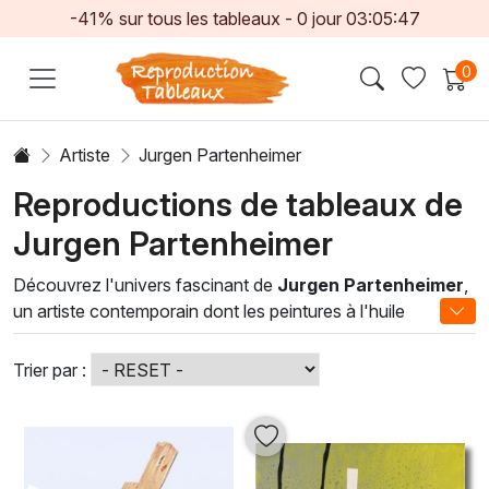
-41% sur tous les tableaux -
0
jour
03:05:46
0
Artiste
Jurgen Partenheimer
Reproductions de tableaux de
Jurgen Partenheimer
Découvrez l'univers fascinant de
Jurgen Partenheimer
,
un artiste contemporain dont les peintures à l'huile
capturent l'essence même de la perception et de l'émotion.
Alliant des techniques traditionnelles aux nuances
Trier par :
modernes, chaque œuvre se distingue par sa richesse
chromatique et son approche audacieuse. Les toiles de
Partenheimer se dévoilent comme un dialogue entre
abstraction et figuration, invitant le spectateur à explorer