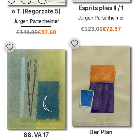
Esprits pliés II / 1
o T. (Regorzate.5)
Jurgen Partenheimer
Jurgen Partenheimer
€
123.00
€
72.57
€
140.00
€
82.60
Der Plan
88. VA 17