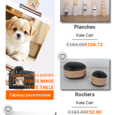
Les
peintures à l'huile de Kate Carr
s'intègrent
harmonieusement dans divers décors, apportant une
touche artistique et sophistiquée à votre espace de vie.
Que vous cherchiez à égayer votre salon, à créer une
ambiance sereine dans votre bureau ou à embellir une
Planches
chambre, ces œuvres exclusives sauront transformer
Kate Carr
votre environnement en un lieu d'inspiration et de
créativité. Offrez-vous une pièce de cet héritage artistique
€
184.00
€
106.72
et laissez la magie de Kate Carr sublimer votre quotidien.
Nous pouvons peindre
TOUTE IMAGE
TOUTE TAILLE
Rochers
Tableau personnalisé
Kate Carr
€
160.00
€
92.80