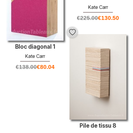
Kate Carr
€
225.00
€
130.50
Bloc diagonal 1
Kate Carr
€
138.00
€
80.04
Pile de tissu 8