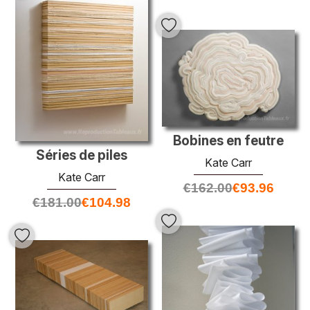
Bobines en feutre
Séries de piles
Kate Carr
Kate Carr
€
162.00
€
93.96
€
181.00
€
104.98