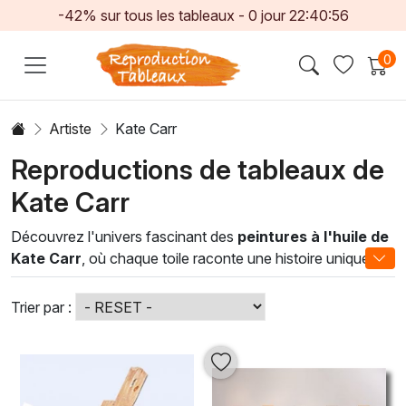
-42% sur tous les tableaux -
0
jour
22:40:56
0
Artiste
Kate Carr
Reproductions de tableaux de
Kate Carr
Découvrez l'univers fascinant des
peintures à l'huile de
Kate Carr
, où chaque toile raconte une histoire unique.
Kate Carr, artiste reconnue pour son style inimitable, mêle
avec finesse des techniques classiques et contemporaines
Trier par :
pour créer des œuvres vibrantes et poétiques. Ses
compositions évoquent des émotions profondes et
capturent la beauté du monde qui nous entoure, offrant
ainsi un véritable régal pour les yeux.