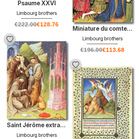
Psaume XXVI
Limbourg brothers
€
222.00
€
128.76
Miniature du comte de Westmorland avec ses douze enfants
Limbourg brothers
€
196.00
€
113.68
Saint Jérôme extrait une épine
Limbourg brothers