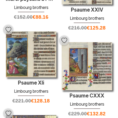
Limbourg brothers
Psaume XXIV
€
152.00
€
88.16
Limbourg brothers
€
216.00
€
125.28
Psaume Xli
Limbourg brothers
Psaume CXXX
€
221.00
€
128.18
Limbourg brothers
€
229.00
€
132.82