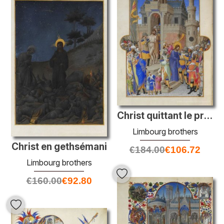
Christ quittant le praétorium
Limbourg brothers
Christ en gethsémani
€
184.00
€
106.72
Limbourg brothers
€
160.00
€
92.80