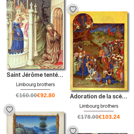
Saint Jérôme tenté par les filles dansantes
Limbourg brothers
€
160.00
€
92.80
Adoration de la scène des mages
Limbourg brothers
€
178.00
€
103.24