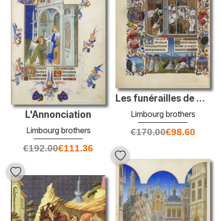
Les funérailles de Raymond Diocres
Limbourg brothers
L'Annonciation
Limbourg brothers
€
170.00
€
98.60
€
192.00
€
111.36