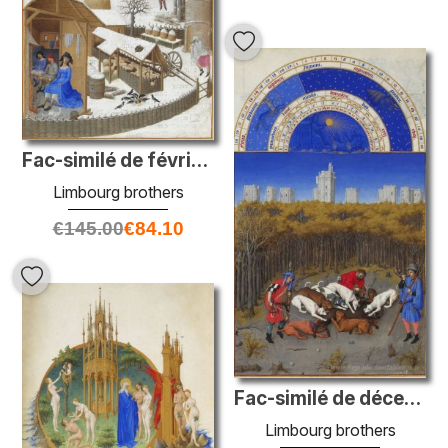
Fac-similé de février: scène de la cour de la ferme avec paysans
Limbourg brothers
€
145.00
€
84.10
Fac-similé de décembre: Chasse Wild Boar
Limbourg brothers