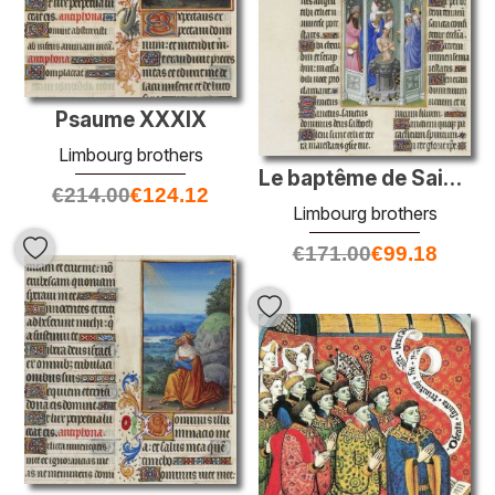
Psaume XXXIX
Limbourg brothers
Le baptême de Saint Augustin
€
214.00
€
124.12
Limbourg brothers
€
171.00
€
99.18