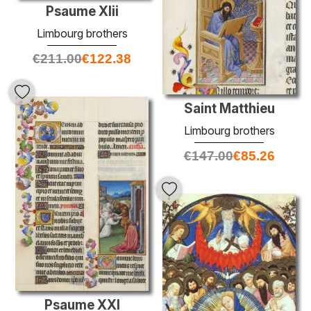
Psaume Xlii
Limbourg brothers
€
211.00
€
122.38
Saint Matthieu
Limbourg brothers
€
147.00
€
85.26
Psaume XXI