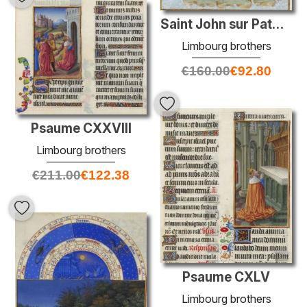
Saint John sur Patmos
Limbourg brothers
€
160.00
€
92.80
Psaume CXXVIII
Limbourg brothers
€
211.00
€
122.38
Psaume CXLV
Limbourg brothers