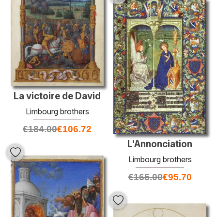
La victoire de David
Limbourg brothers
€
184.00
€
106.72
L'Annonciation
Limbourg brothers
€
165.00
€
95.70