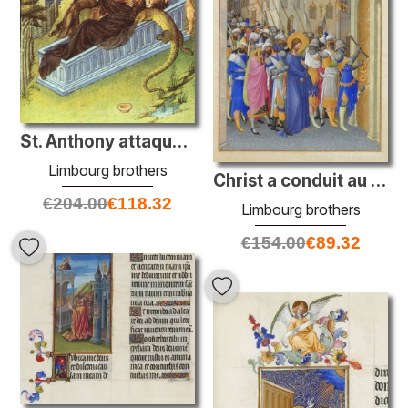
St. Anthony attaqué par les démons
Limbourg brothers
Christ a conduit au praétorium
€
204.00
€
118.32
Limbourg brothers
€
154.00
€
89.32