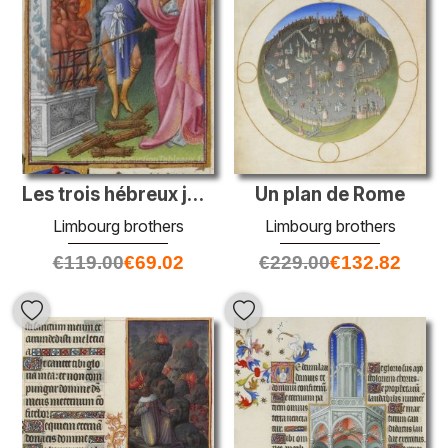
Un plan de Rome
Les trois hébreux jetés dans le four de feu
Limbourg brothers
Limbourg brothers
€
229.00
€
132.82
€
119.00
€
69.02