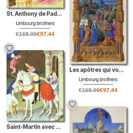
St. Anthony de Padoue stimulant une tempête
Limbourg brothers
€
168.00
€
97.44
Les apôtres qui vont prêcher
Limbourg brothers
€
168.00
€
97.44
Saint-Martin avec un mendiant