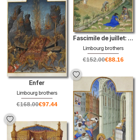
Fascimile de juillet: récolte et cisaillement des moutons
Limbourg brothers
€
152.00
€
88.16
Enfer
Limbourg brothers
€
168.00
€
97.44