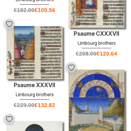
€
182.00
€
105.56
Psaume CXXXVII
Limbourg brothers
€
208.00
€
120.64
Psaume XXXVII
Limbourg brothers
€
229.00
€
132.82