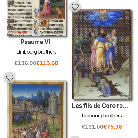
Psaume VII
Limbourg brothers
€
196.00
€
113.68
Les fils de Core remercient Dieu pour leur salut
Limbourg brothers
€
131.00
€
75.98