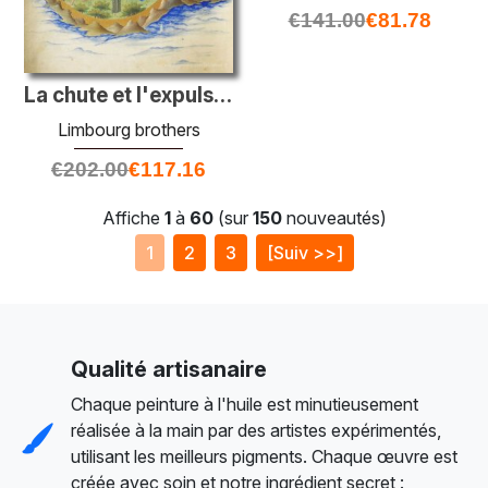
€
141.00
€
81.78
La chute et l'expulsion du paradis
Limbourg brothers
€
202.00
€
117.16
Affiche
1
à
60
(sur
150
nouveautés)
1
2
3
[Suiv >>]
Qualité artisanaire
Chaque peinture à l'huile est minutieusement
réalisée à la main par des artistes expérimentés,
utilisant les meilleurs pigments. Chaque œuvre est
créée avec soin et notre ingrédient secret :