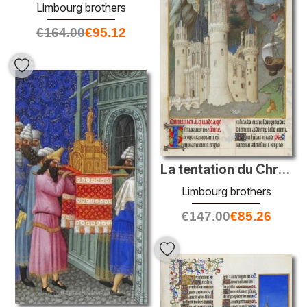
Limbourg brothers
€
164.00
€
95.12
La tentation du Christ
Limbourg brothers
€
147.00
€
85.26