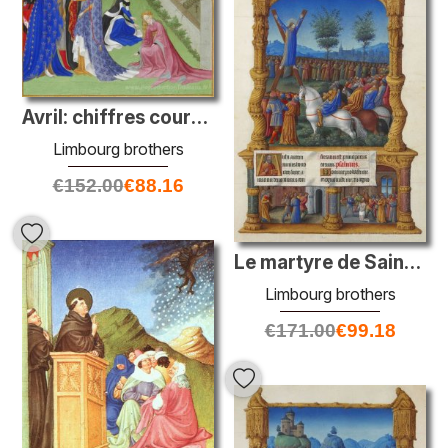
Avril: chiffres courtois dans le terrain du château
Limbourg brothers
€
152.00
€
88.16
Le martyre de Saint Andrew
Limbourg brothers
€
171.00
€
99.18