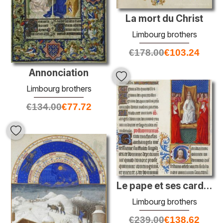
La mort du Christ
Limbourg brothers
€
178.00
€
103.24
Annonciation
Limbourg brothers
€
134.00
€
77.72
Le pape et ses cardinaux
Limbourg brothers
€
239.00
€
138.62