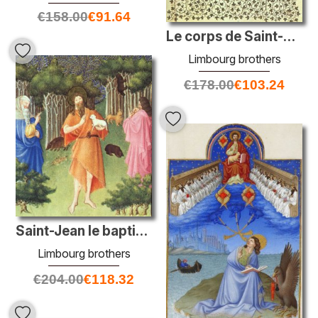
€
158.00
€
91.64
Le corps de Saint-Catherine a été transporté au mont Sinaï
Limbourg brothers
€
178.00
€
103.24
Saint-Jean le baptiste dans le désert
Limbourg brothers
€
204.00
€
118.32