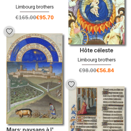
Limbourg brothers
€
165.00
€
95.70
Hôte céleste
Limbourg brothers
€
98.00
€
56.84
Mars: paysans à l'œuvre sur un domaine féodal