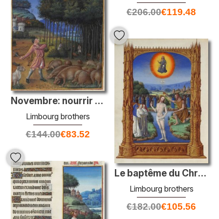
€
206.00
€
119.48
Novembre: nourrir des glands aux porcs
Limbourg brothers
€
144.00
€
83.52
Le baptême du Christ
Limbourg brothers
€
182.00
€
105.56