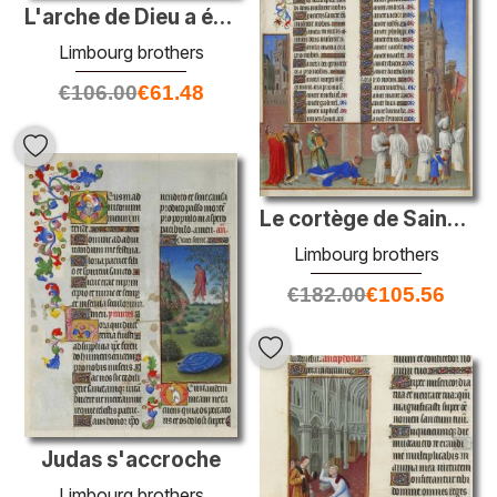
L'arche de Dieu a été transportée dans le temple
Limbourg brothers
€
106.00
€
61.48
Le cortège de Saint Grégoire
Limbourg brothers
€
182.00
€
105.56
Judas s'accroche
Limbourg brothers