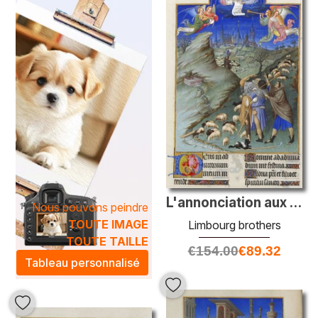
émotions.
Nos reproductions de peintures à l'huile des
Limbourg
brothers
ne se contentent pas d'embellir votre intérieur,
mais instaurent également une atmosphère artistique
unique dans chaque espace. Que ce soit pour un bureau,
un salon ou une chambre, ces œuvres intemporelles
transformeront votre décor en révélant subtilement votre
goût pour l'art classique. Laissez-vous séduire par notre
sélection soigneusement choisie et apportez élégance et
sophistication à votre environnement.
L'annonciation aux bergers
Nous pouvons peindre
TOUTE IMAGE
Limbourg brothers
TOUTE TAILLE
€
154.00
€
89.32
Tableau personnalisé