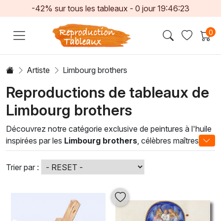
-42% sur tous les tableaux -
0
jour
19:46:20
0
Artiste
Limbourg brothers
Reproductions de tableaux de
Limbourg brothers
Découvrez notre catégorie exclusive de peintures à l'huile
inspirées par les
Limbourg brothers
, célèbres maîtres du
XVe siècle réputés pour leur maîtrise des techniques
picturales et leur sens aigu du détail. Leurs œuvres,
Trier par :
empreintes de délicatesse et de réalisme, capturent
l'essence de la nature, de la vie quotidienne et des
moments empreints de spiritualité. Chaque pièce est une
invitation à plonger dans un univers riche en couleurs et en