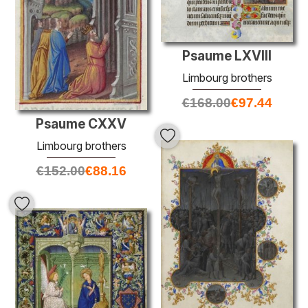
Psaume LXVIII
Limbourg brothers
€
168.00
€
97.44
Psaume CXXV
Limbourg brothers
€
152.00
€
88.16