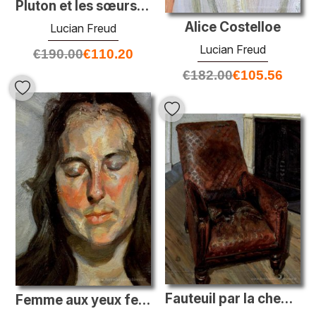
Pluton et les sœurs de Bateman
Alice Costelloe
Lucian Freud
Lucian Freud
€
190.00
€
110.20
€
182.00
€
105.56
Fauteuil par la cheminée
Femme aux yeux fermés