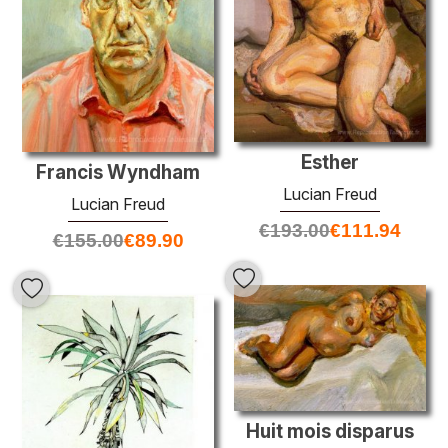
Esther
Francis Wyndham
Lucian Freud
Lucian Freud
€
193.00
€
111.94
€
155.00
€
89.90
Huit mois disparus