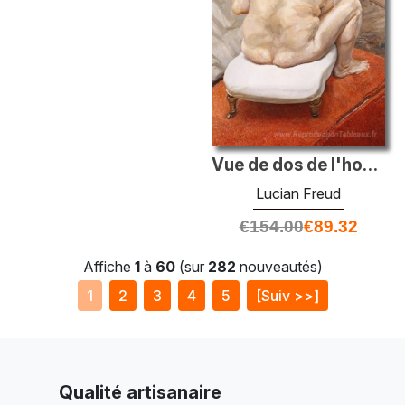
Vue de dos de l'homme nu
Lucian Freud
€
154.00
€
89.32
Affiche
1
à
60
(sur
282
nouveautés)
1
2
3
4
5
[Suiv >>]
Qualité artisanaire