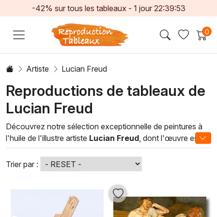
-42% sur tous les tableaux -
1
jour
22:39:51
0
Artiste
Lucian Freud
Reproductions de tableaux de
Lucian Freud
Découvrez notre sélection exceptionnelle de peintures à
l'huile de l'illustre artiste
Lucian Freud
, dont l'œuvre est
synonyme de réalisme saisissant et d'expression intense.
Chaque toile dépeint des portraits et des nus d'une
Trier par :
profondeur émotionnelle inégalée, capturant la complexité
de la condition humaine. L'utilisation magistrale des
couleurs et des textures crée un dialogue puissant entre
l'art et l'observateur, rendant chaque pièce unique et