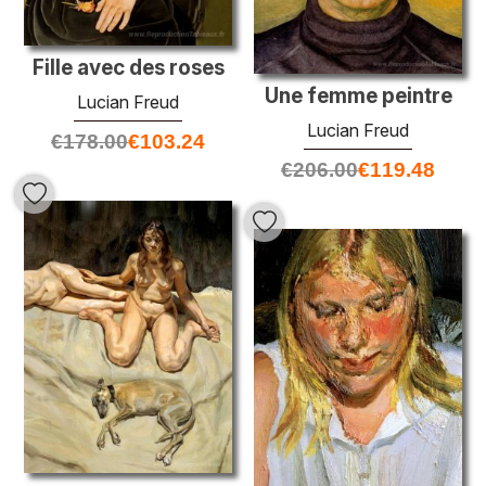
Fille avec des roses
Une femme peintre
Lucian Freud
Lucian Freud
€
178.00
€
103.24
€
206.00
€
119.48