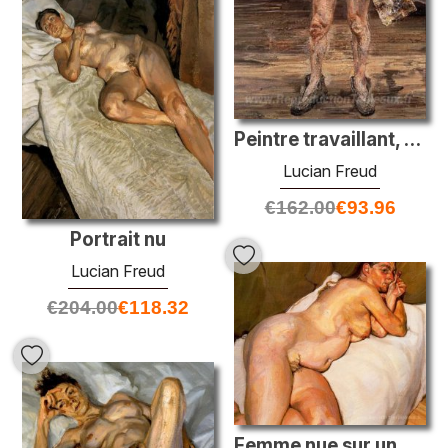
Peintre travaillant, réflexion
Lucian Freud
€
162.00
€
93.96
Portrait nu
Lucian Freud
€
204.00
€
118.32
Femme nue sur un canapé