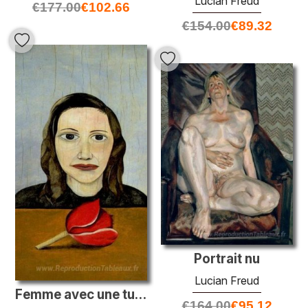
Lucian Freud
€
177.00
€
102.66
€
154.00
€
89.32
Portrait nu
Lucian Freud
Femme avec une tulipe
€
164.00
€
95.12