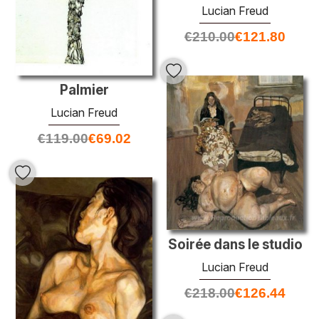
Lucian Freud
€
210.00
€
121.80
Palmier
Lucian Freud
€
119.00
€
69.02
Soirée dans le studio
Lucian Freud
€
218.00
€
126.44