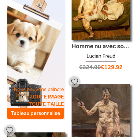
mémorable.
Les techniques artistiques de
Lucian Freud
révèlent un
monde riche en détails, où l'huile sur toile permet une
exploration minutieuse des ombres et des lumières. Ces
créations intemporelles ajoutent non seulement une
touche d'élégance à votre espace, mais suscitent
également une atmosphère contemplative et introspective.
Homme nu avec son ami
En choisissant une œuvre de
Lucian Freud
, vous intégrez
Lucian Freud
un chef-d'œuvre qui transcende le temps et invite à la
€
224.00
€
129.92
réflexion, transformant ainsi votre intérieur en une galerie
d'art personnelle.
Nous pouvons peindre
TOUTE IMAGE
TOUTE TAILLE
Tableau personnalisé