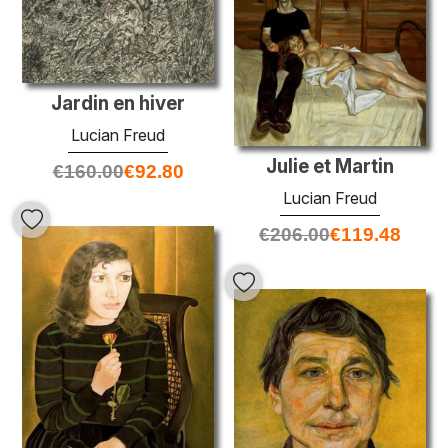
Jardin en hiver
Lucian Freud
Julie et Martin
€
160.00
€
92.80
Lucian Freud
€
206.00
€
119.48