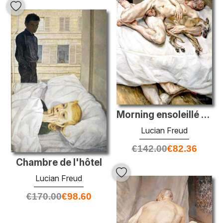
Morning ensoleillé huit jambes
Lucian Freud
€
142.00
€
82.36
Chambre de l'hôtel
Lucian Freud
€
170.00
€
98.60