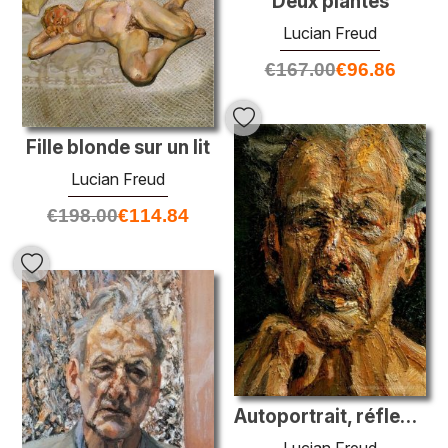
Deux plantes
Lucian Freud
€
167.00
€
96.86
Fille blonde sur un lit
Lucian Freud
€
198.00
€
114.84
Autoportrait, réflexion
Lucian Freud