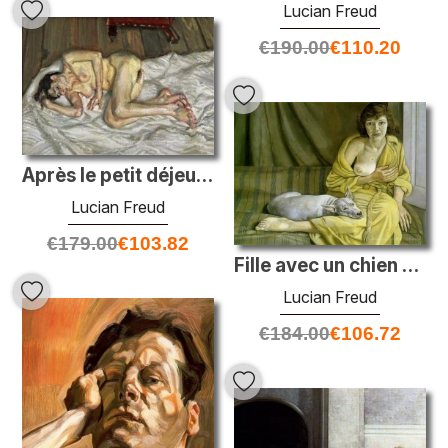
Lucian Freud
€
190.00
€
110.20
Après le petit déjeuner
Lucian Freud
€
179.00
€
103.82
Fille avec un chien blanc
Lucian Freud
€
184.00
€
106.72