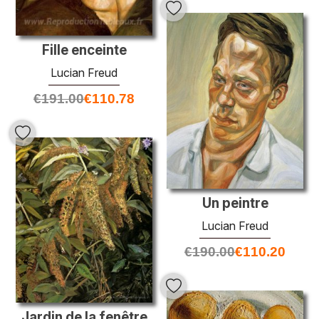
Fille enceinte
Lucian Freud
€
191.00
€
110.78
Un peintre
Lucian Freud
€
190.00
€
110.20
Jardin de la fenêtre