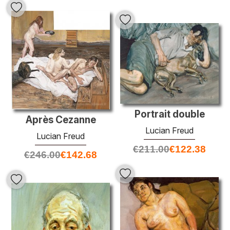
Portrait double
Après Cezanne
Lucian Freud
Lucian Freud
€
211.00
€
122.38
€
246.00
€
142.68