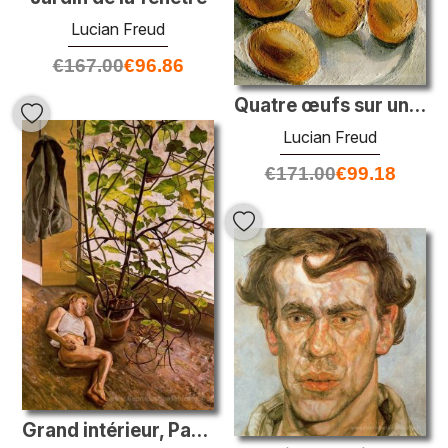
Lucian Freud
€
167.00
€
96.86
Quatre œufs sur une assiette
Lucian Freud
€
171.00
€
99.18
Grand intérieur, Paddington