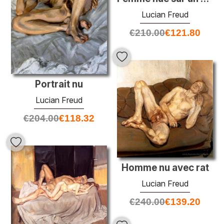
Lucian Freud
€
210.00
€
121.80
Portrait nu
Lucian Freud
€
204.00
€
118.32
Homme nu avec rat
Lucian Freud
€
240.00
€
139.20