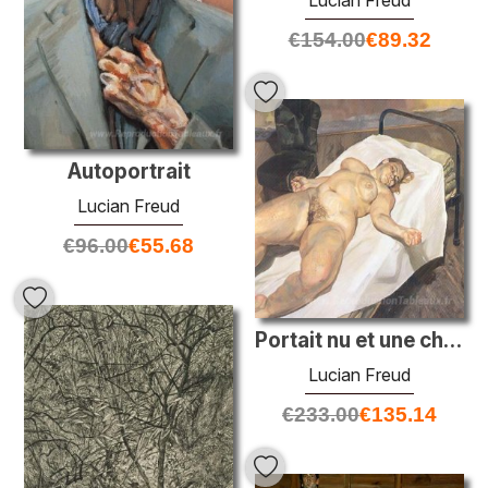
€
154.00
€
89.32
Autoportrait
Lucian Freud
€
96.00
€
55.68
Portait nu et une chaise verte
Lucian Freud
€
233.00
€
135.14