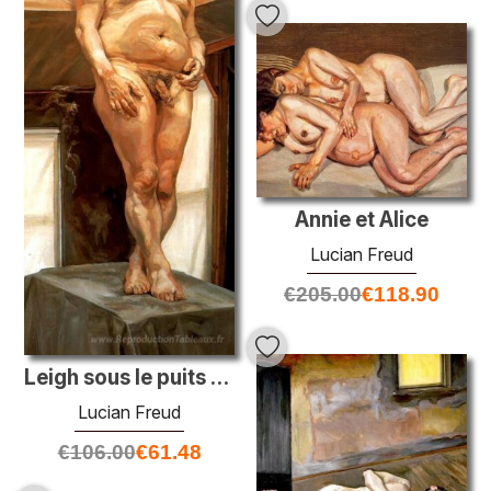
Annie et Alice
Lucian Freud
€
205.00
€
118.90
Leigh sous le puits de lumière
Lucian Freud
€
106.00
€
61.48