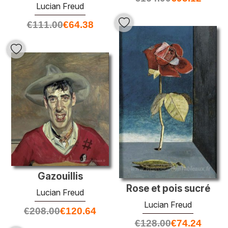
Lucian Freud
€
111.00
€
64.38
Gazouillis
Rose et pois sucré
Lucian Freud
Lucian Freud
€
208.00
€
120.64
€
128.00
€
74.24