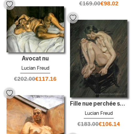
€
169.00
€
98.02
Avocat nu
Lucian Freud
€
202.00
€
117.16
Fille nue perchée sur une chaise
Lucian Freud
€
183.00
€
106.14