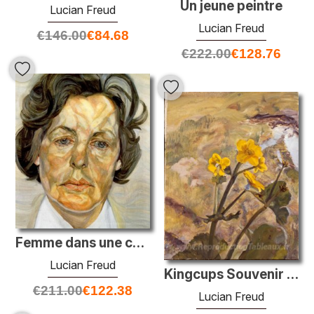
Un jeune peintre
Lucian Freud
Lucian Freud
€
146.00
€
84.68
€
222.00
€
128.76
Femme dans une chemise blanche
Lucian Freud
Kingcups Souvenir de Glen Artney
€
211.00
€
122.38
Lucian Freud