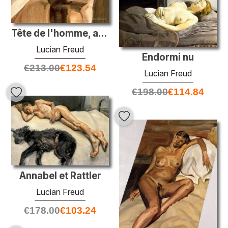
Tête de l'homme, autoportrait
Lucian Freud
Endormi nu
€
213.00
€
123.54
Lucian Freud
€
198.00
€
114.84
Annabel et Rattler
Lucian Freud
€
178.00
€
103.24