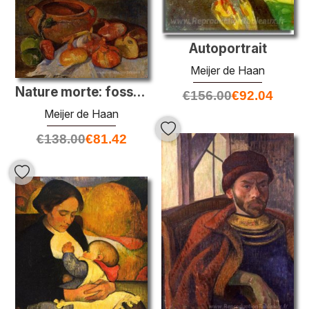
Autoportrait
Meijer de Haan
Nature morte: fosse, oignons, pain et pommes vertes
€
156.00
€
92.04
Meijer de Haan
€
138.00
€
81.42