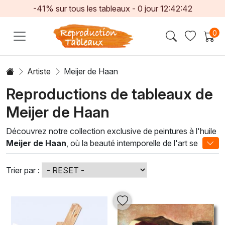
-41% sur tous les tableaux -
0
jour
12:42:41
0
Artiste
Meijer de Haan
Reproductions de tableaux de
Meijer de Haan
Découvrez notre collection exclusive de peintures à l'huile
Meijer de Haan
, où la beauté intemporelle de l'art se
marie avec l'élégance des techniques classiques. Chaque
œuvre est soigneusement réalisée, offrant une profondeur
Trier par :
de couleur et une texture distinctive qui ne manqueront pas
de captiver votre regard. Les compositions évoquent des
paysages poétiques et des scènes de vie vibrantes,
dévoilant un savoir-faire qui respire la passion et la