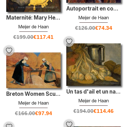
Autoportrait en costume de breton
Maternité: Mary Henry allaitement
Meijer de Haan
Meijer de Haan
€
126.00
€
74.34
€
199.00
€
117.41
Un tas d'ail et un narte-chars en étain
Breton Women Scutching Lancy: Travail
Meijer de Haan
Meijer de Haan
€
194.00
€
114.46
€
166.00
€
97.94