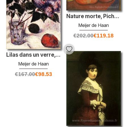
Nature morte, Pichet et Oignons
Meijer de Haan
€
202.00
€
119.18
Lilas dans un verre, pomme et citron
Meijer de Haan
€
167.00
€
98.53