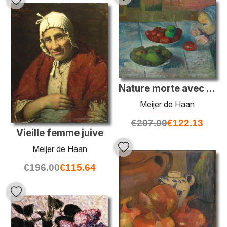
Nature morte avec un profil de Mimi
Meijer de Haan
€
207.00
€
122.13
Vieille femme juive
Meijer de Haan
€
196.00
€
115.64