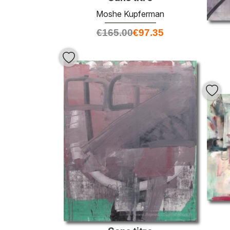
Moshe Kupferman
€
165.00
€
97.35