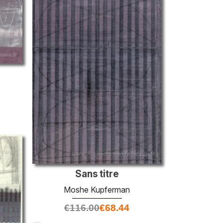
Sans titre
Moshe Kupferman
€
116.00
€
68.44