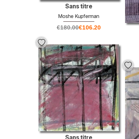
Sans titre
Moshe Kupferman
€
180.00
€
106.20
Sans titre