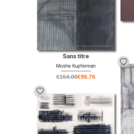
Sans titre
Moshe Kupferman
€
164.00
€
96.76