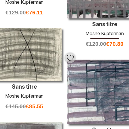
Moshe Kupferman
€
129.00
€
76.11
Sans titre
Moshe Kupferman
€
120.00
€
70.80
Sans titre
Moshe Kupferman
€
145.00
€
85.55