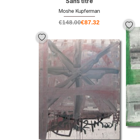
Sans titre
Moshe Kupferman
€
148.00
€
87.32