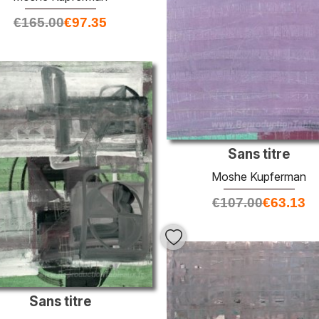
€
165.00
€
97.35
Sans titre
Moshe Kupferman
€
107.00
€
63.13
Sans titre