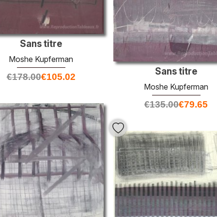
Sans titre
Moshe Kupferman
Sans titre
€
178.00
€
105.02
Moshe Kupferman
€
135.00
€
79.65