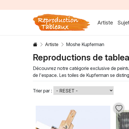
Artiste
Suje
Artiste
Moshe Kupferman
Reproductions de tabl
Découvrez notre catégorie exclusive de peintu
de l'espace. Les toiles de Kupferman se distin
réalisée avec des techniques d'application min
Ces
peintures à l'huile
apportent une atmosphè
Trier par :
nuances vibrantes et les textures riches inviten
Laissez-vous séduire par l'univers de Moshe K