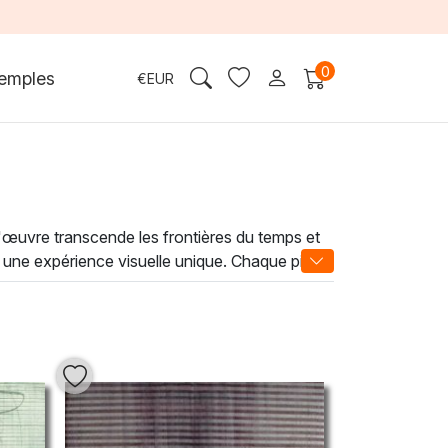
0
emples
€
EUR
l'œuvre transcende les frontières du temps et
t une expérience visuelle unique. Chaque pièce,
crant une profondeur émotionnelle indéniable.
n bureau, un salon ou un espace d'accueil. Les
ronnement en un véritable sanctuaire d'art.
 de votre vie quotidienne.