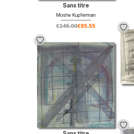
Sans titre
Moshe Kupferman
€
145.00
€
85.55
Sans titre