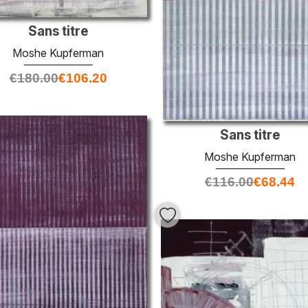
Sans titre
Moshe Kupferman
€
180.00
€
106.20
Sans titre
Moshe Kupferman
€
116.00
€
68.44