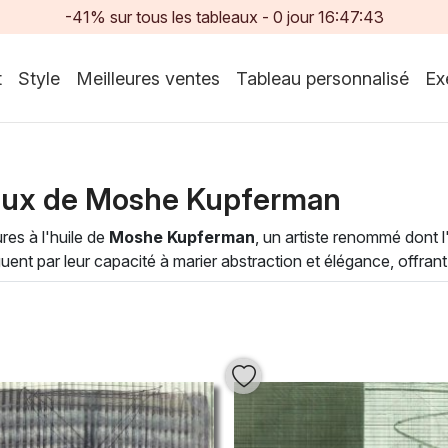
-41% sur tous les tableaux -
0
jour
16:47:41
t
Style
Meilleures ventes
Tableau personnalisé
Ex
eaux de Moshe Kupferman
res à l'huile de
Moshe Kupferman
, un artiste renommé dont 
guent par leur capacité à marier abstraction et élégance, offran
utieuses, fait écho à une sensibilité contemporaine tout en an
re artistique et raffinée à votre intérieur, que ce soit pour u
t à la contemplation et à l'inspiration, transformant votre envi
upferman et offrez-vous une œuvre qui enrichit chaque instant