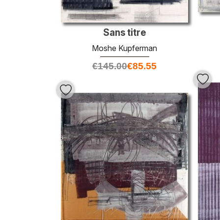
Sans titre
Moshe Kupferman
€
145.00
€
85.55