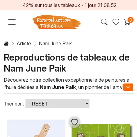
-42% sur tous les tableaux -
1
jour
21:08:51
0
Artiste
Nam June Paik
Reproductions de tableaux de
Nam June Paik
Découvrez notre collection exceptionnelle de peintures à
l'huile dédiées à
Nam June Paik
, un pionnier de l'art vidéo
et un véritable innovateur dans le monde de l'art
contemporain. Ses œuvres, vibrant d'énergie et de
Trier par :
technologie, captivent par leur assemblage harmonieux de
couleurs et de formes, offrant une perspective unique sur
l'interaction entre l'art et la société moderne. Chaque
tableau est une invitation à explorer un univers où le