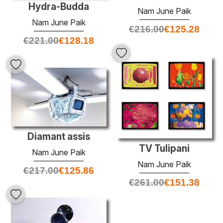
Hydra-Budda
Nam June Paik
Nam June Paik
€
216.00
€
125.28
€
221.00
€
128.18
Diamant assis
TV Tulipani
Nam June Paik
Nam June Paik
€
217.00
€
125.86
€
261.00
€
151.38