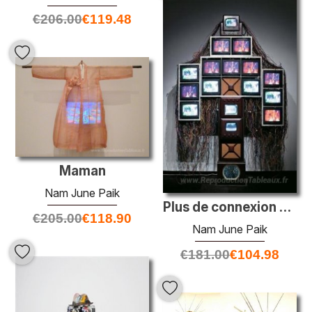
€
206.00
€
119.48
Maman
Nam June Paik
Plus de connexion moins folle
€
205.00
€
118.90
Nam June Paik
€
181.00
€
104.98