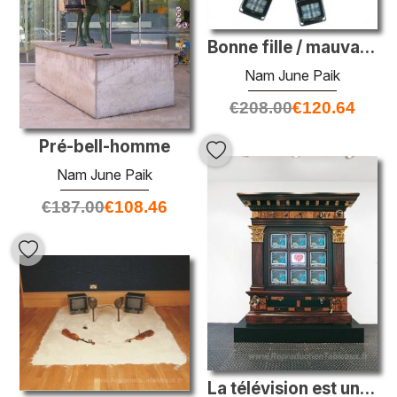
Bonne fille / mauvaise fille
Nam June Paik
€
208.00
€
120.64
Pré-bell-homme
Nam June Paik
€
187.00
€
108.46
La télévision est un nouveau cœur