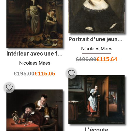
Portrait d'une jeune femme
Nicolaes Maes
Intérieur avec une femme de chambre endormie - le servan inactif
€
196.00
€
115.64
Nicolaes Maes
€
195.00
€
115.05
L'écoute