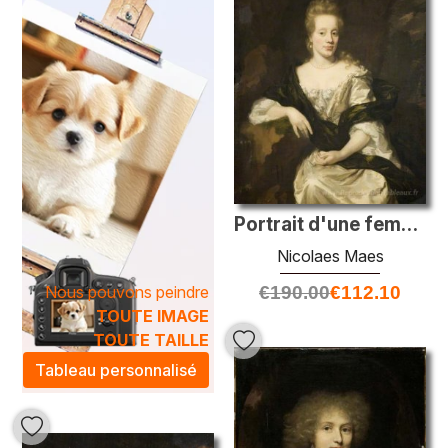
Chaque peinture à l'huile de notre collection
Nicolaes
Maes
est soigneusement sélectionnée pour apporter une
touche artistique unique à votre intérieur. Grâce à des
couleurs vibrantes et des compositions harmonieuses, ces
œuvres transcendent les simples murs pour créer une
atmosphère chaleureuse et élégante. Que vous souhaitiez
rehausser votre salon ou embellir un bureau, nos peintures
évoquent le raffinement et la créativité, invitant à la
contemplation et à l'évasion.
Portrait d'une femme
Nicolaes Maes
Nous pouvons peindre
€
190.00
€
112.10
TOUTE IMAGE
TOUTE TAILLE
Tableau personnalisé