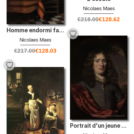
Nicolaes Maes
€
218.00
€
128.62
Homme endormi faisant ses poches cueillies
Nicolaes Maes
€
217.00
€
128.03
Portrait d'un jeune homme