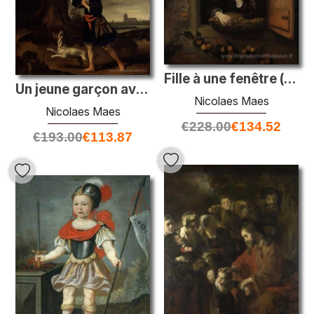
Fille à une fenêtre (également connue sous le nom de Daydreamer)
Un jeune garçon avec son chien
Nicolaes Maes
Nicolaes Maes
€
228.00
€
134.52
€
193.00
€
113.87