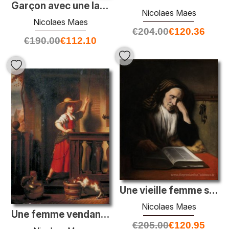
Garçon avec une lance
Nicolaes Maes
Nicolaes Maes
€
204.00
€
120.36
€
190.00
€
112.10
Une vieille femme somnolant un livre
Nicolaes Maes
Une femme vendant du lait
€
205.00
€
120.95