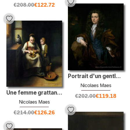
€
208.00
€
122.72
Portrait d'un gentleman inconnu
Nicolaes Maes
Une femme grattant les panais, avec un enfant debout à côté d'el
€
202.00
€
119.18
Nicolaes Maes
€
214.00
€
126.26