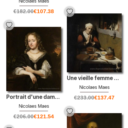
Nicolaes Maes
€
182.00
€
107.38
Une vieille femme priant
Nicolaes Maes
Portrait d'une dame dans une robe noire
€
233.00
€
137.47
Nicolaes Maes
€
206.00
€
121.54