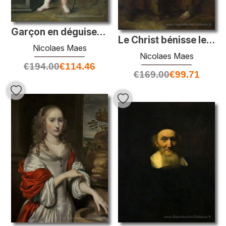
Garçon en déguisement en tant que soldat romain
Le Christ bénisse les enfants
Nicolaes Maes
Nicolaes Maes
€
194.00
€
114.46
€
169.00
€
99.71