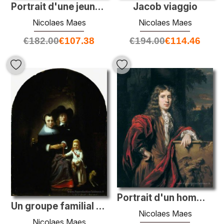
Jacob viaggio
Portrait d'une jeune fille debout près d'une fontaine
Nicolaes Maes
Nicolaes Maes
€
194.00
€
114.46
€
182.00
€
107.38
Portrait d'un homme du clan Campbell d'Argyll
Un groupe familial néerlandais
Nicolaes Maes
Nicolaes Maes