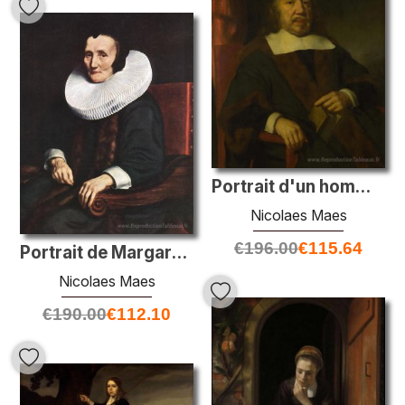
Portrait d'un homme âgé dans une robe noire
Nicolaes Maes
€
196.00
€
115.64
Portrait de Margaretha de Geer, épouse de Jacob Trip
Nicolaes Maes
€
190.00
€
112.10