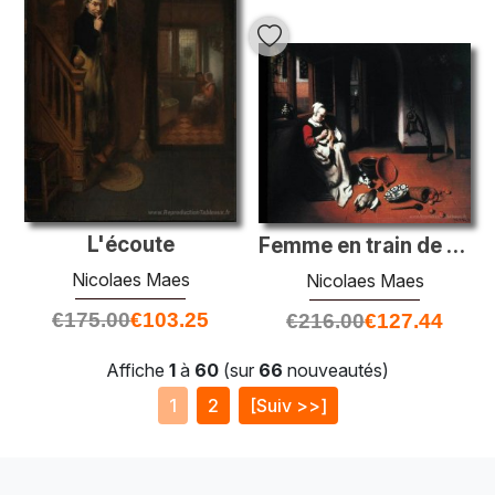
L'écoute
Femme en train de cueillir un canard
Nicolaes Maes
Nicolaes Maes
€
175.00
€
103.25
€
216.00
€
127.44
Affiche
1
à
60
(sur
66
nouveautés)
1
2
[Suiv >>]