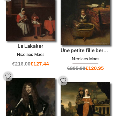
Le Lakaker
Une petite fille berçant un berceau
Nicolaes Maes
Nicolaes Maes
€
216.00
€
127.44
€
205.00
€
120.95