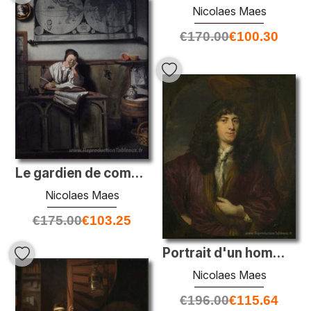
Nicolaes Maes
€
170.00
€
100.30
Le gardien de compte
Nicolaes Maes
€
175.00
€
103.25
Portrait d'un homme dans une perruque noire
Nicolaes Maes
€
196.00
€
115.64