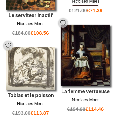
Nicolaes Maes
€
121.00
€
71.39
Le serviteur inactif
Nicolaes Maes
€
184.00
€
108.56
La femme vertueuse
Tobias et le poisson
Nicolaes Maes
Nicolaes Maes
€
194.00
€
114.46
€
193.00
€
113.87