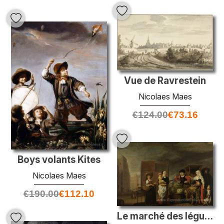
Vue de Ravrestein
Nicolaes Maes
€
124.00
€
73.16
Boys volants Kites
Nicolaes Maes
€
190.00
€
112.10
Le marché des légumes