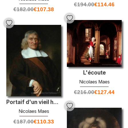
€
194.00
€
114.46
€
182.00
€
107.38
L'écoute
Nicolaes Maes
€
216.00
€
127.44
Portaif d'un vieil homme vénérable
Nicolaes Maes
€
187.00
€
110.33