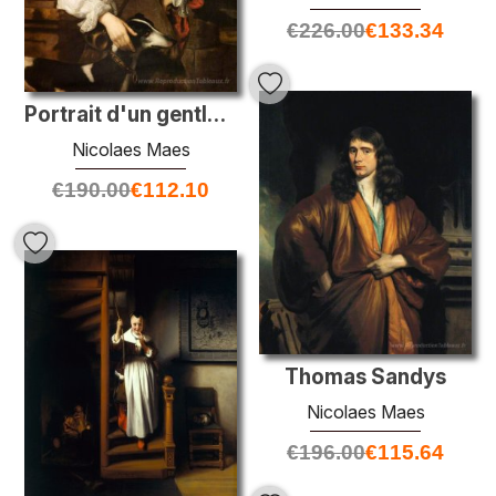
€
226.00
€
133.34
Portrait d'un gentleman (le comte de Sheffield)
Nicolaes Maes
€
190.00
€
112.10
Thomas Sandys
Nicolaes Maes
€
196.00
€
115.64