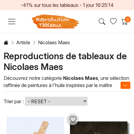
-41% sur tous les tableaux -
1
jour
16:25:11
0
Artiste
Nicolaes Maes
Reproductions de tableaux de
Nicolaes Maes
Découvrez notre catégorie
Nicolaes Maes
, une sélection
raffinée de peintures à l'huile inspirées par le maître
néerlandais du XVIIe siècle. Connu pour sa maîtrise du
clair-obscur et ses portraits intimistes, Maes a su capturer
Trier par :
l'essence même de la vie quotidienne de son époque. Nos
œuvres rendent hommage à son style et à sa technique,
en mettant en avant des scènes riches en détails et en
émotions.