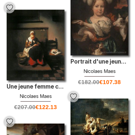
Portrait d'une jeune fille avec une coiffure en plumes et un enf
Nicolaes Maes
€
182.00
€
107.38
Une jeune femme coudre
Nicolaes Maes
€
207.00
€
122.13