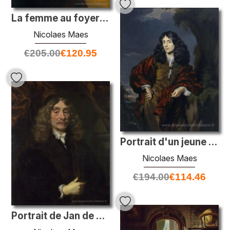
La femme au foyer écoute
Nicolaes Maes
€
205.00
€
120.95
Portrait d'un jeune homme, peut-être Simon Van Alphen
Nicolaes Maes
€
194.00
€
114.46
Portrait de Jan de Reus