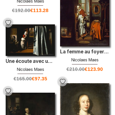
Nicolaes Maes
€
192.00
€
113.28
La femme au foyer écoute
Nicolaes Maes
Une écoute avec une femme grondant
€
210.00
€
123.90
Nicolaes Maes
€
165.00
€
97.35