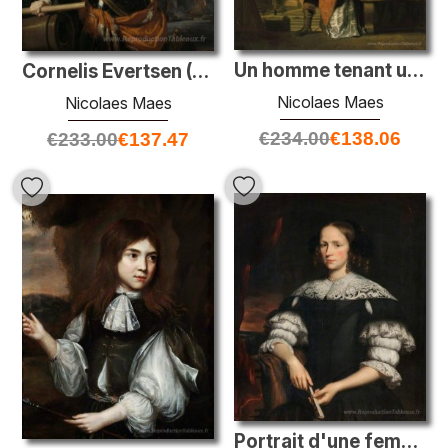
Un homme tenant une carnation au nez d'une femme. Une allégorie
Cornelis Evertsen (1642 - 1706), lieutenant-amiral de Zélande
Nicolaes Maes
Nicolaes Maes
€
234.00
€
138.06
€
233.00
€
137.47
Portrait d'une femme avec un fan