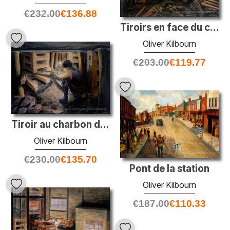
€
232.00
€
136.88
Tiroirs en face du charbon
Oliver Kilbourn
€
203.00
€
119.77
Tiroir au charbon dans le goaf
Oliver Kilbourn
€
230.00
€
135.70
Pont de la station
Oliver Kilbourn
€
187.00
€
110.33