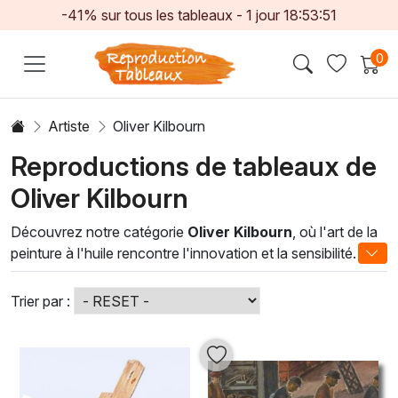
-41% sur tous les tableaux -
1
jour
18:53:51
0
Artiste
Oliver Kilbourn
Reproductions de tableaux de
Oliver Kilbourn
Découvrez notre catégorie
Oliver Kilbourn
, où l'art de la
peinture à l'huile rencontre l'innovation et la sensibilité.
Oliver Kilbourn, artiste reconnu, maîtrise avec brio les
techniques traditionnelles et contemporaines, offrant des
Trier par :
œuvres qui transcendent le temps. Chaque tableau, riche
en textures et en couleurs vibrantes, raconte une histoire
unique, fusionnant inspiration naturelle et émotions
humaines.