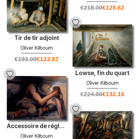
€
218.00
€
128.62
Tir de tir adjoint
Oliver Kilbourn
€
193.00
€
113.87
Lowse, fin du quart
Oliver Kilbourn
€
224.00
€
132.16
Accessoire de réglage de mineurs en couture basse
Oliver Kilbourn