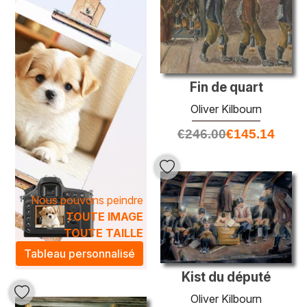
Les créations d'Oliver Kilbourn apportent une atmosphère
chaleureuse et artistique à n'importe quel espace. Que ce
soit pour embellir votre salon, votre bureau ou votre
chambre, ces peintures à l'huile, avec leur profondeur et
leur luminosité, transformeront votre intérieur en un
sanctuaire d'esthétique et de sérénité. Plongez dans
Fin de quart
l'univers captivant d'Oliver Kilbourn et laissez vos murs
Oliver Kilbourn
s'animer grâce à des œuvres qui allient technique maîtrisée
€
246.00
€
145.14
et vision créative.
Nous pouvons peindre
TOUTE IMAGE
TOUTE TAILLE
Tableau personnalisé
Kist du député
Oliver Kilbourn