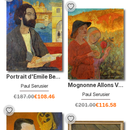
Portrait d'Emile Bernard à Florence
Mognonne Allons Voir la Rose si
Paul Serusier
Paul Serusier
€
187.00
€
108.46
€
201.00
€
116.58