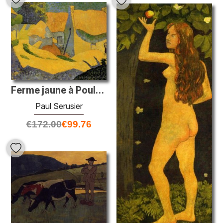
Ferme jaune à Pouldu
Paul Serusier
€
172.00
€
99.76