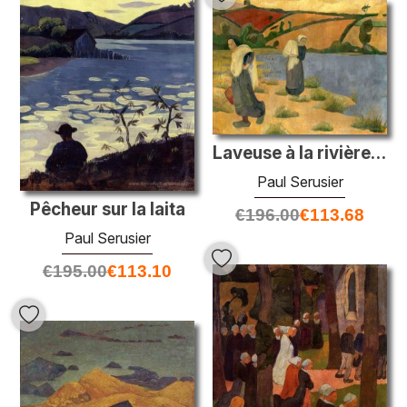
Laveuse à la rivière Laita, près de Pouldu
Paul Serusier
Pêcheur sur la laita
€
196.00
€
113.68
Paul Serusier
€
195.00
€
113.10