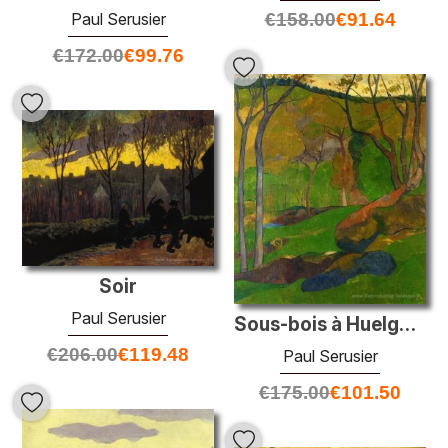
€
158.00
€
91.64
Paul Serusier
€
172.00
€
99.76
Soir
Paul Serusier
Sous-bois à Huelgoat
€
206.00
€
119.48
Paul Serusier
€
175.00
€
101.50