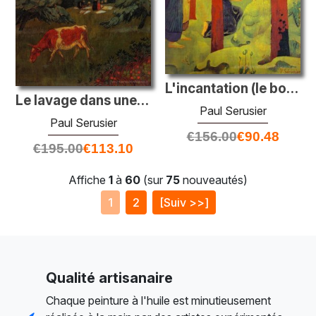
L'incantation (le bois sacré)
Le lavage dans une grande prairie
Paul Serusier
Paul Serusier
€
156.00
€
90.48
€
195.00
€
113.10
Affiche
1
à
60
(sur
75
nouveautés)
1
2
[Suiv >>]
Qualité artisanaire
Chaque peinture à l'huile est minutieusement