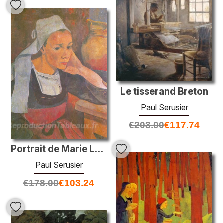
Le tisserand Breton
Paul Serusier
€
203.00
€
117.74
Portrait de Marie Lagadu
Paul Serusier
€
178.00
€
103.24