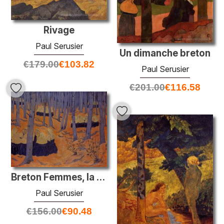
Rivage
Paul Serusier
Un dimanche breton
€
179.00
€
103.82
Paul Serusier
€
201.00
€
116.58
Breton Femmes, la réunion dans le Sacred Grove
Paul Serusier
€
156.00
€
90.48