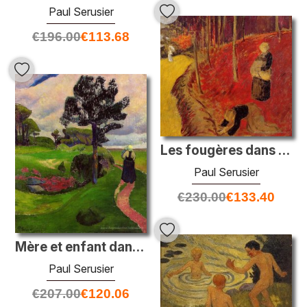
Paul Serusier
€
196.00
€
113.68
Les fougères dans le Boid d'Amour à Pont Aven
Paul Serusier
€
230.00
€
133.40
Mère et enfant dans un paysage breton
Paul Serusier
€
207.00
€
120.06