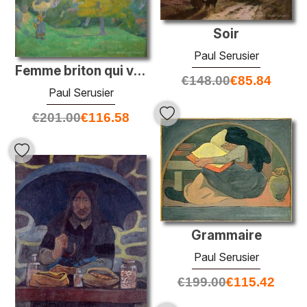
Soir
Paul Serusier
Femme briton qui va à la place de lavage
€
148.00
€
85.84
Paul Serusier
€
201.00
€
116.58
Grammaire
Paul Serusier
€
199.00
€
115.42