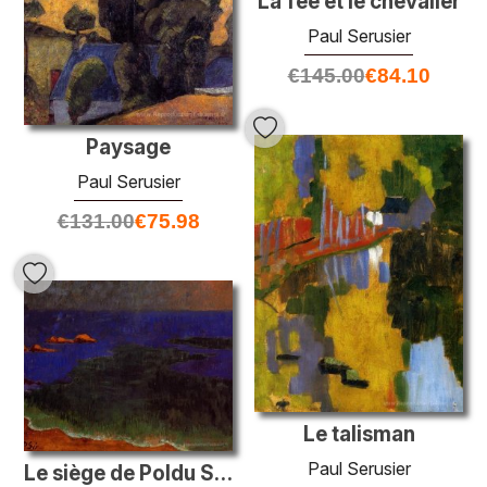
La fée et le chevalier
Paul Serusier
€
145.00
€
84.10
Paysage
Paul Serusier
€
131.00
€
75.98
Le talisman
Paul Serusier
Le siège de Poldu Sunset