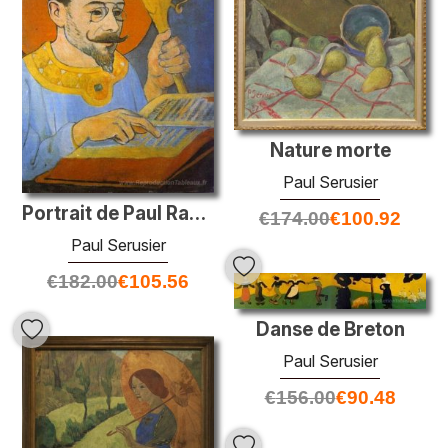
Nature morte
Paul Serusier
Portrait de Paul Ranson déguisé en prophète
€
174.00
€
100.92
Paul Serusier
€
182.00
€
105.56
Danse de Breton
Paul Serusier
€
156.00
€
90.48