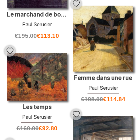
Le marchand de bonbons
Paul Serusier
€
195.00
€
113.10
Femme dans une rue
Paul Serusier
€
198.00
€
114.84
Les temps
Paul Serusier
€
160.00
€
92.80