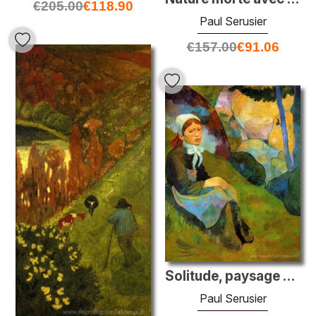
€
205.00
€
118.90
Paul Serusier
€
157.00
€
91.06
Solitude, paysage Huelgoat
Paul Serusier