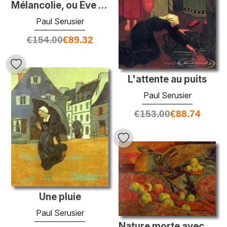
Mélancolie, ou Eve de Breton
Paul Serusier
€
154.00
€
89.32
L'attente au puits
Paul Serusier
€
153.00
€
88.74
Une pluie
Paul Serusier
Nature morte avec des pommes et de la cruche