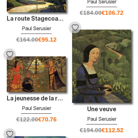
Paul Serusier
€
184.00
€
106.72
La route Stagecoach dans le pays avec une charrette
Paul Serusier
€
164.00
€
95.12
La jeunesse de la reine Anne
Paul Serusier
Une veuve
Paul Serusier
€
122.00
€
70.76
€
194.00
€
112.52