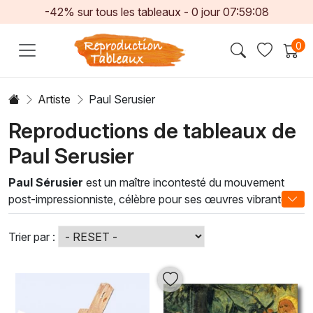
-42% sur tous les tableaux -
0
jour
07:59:05
0
Artiste
Paul Serusier
Reproductions de tableaux de
Paul Serusier
Paul Sérusier
est un maître incontesté du mouvement
post-impressionniste, célèbre pour ses œuvres vibrantes
et audacieuses, alliant à la perfection couleur et émotion.
La peinture à l'huile, medium privilégié de cet artiste, permet
Trier par :
une richesse de tonalités et une profondeur inégalée,
rendant ses compositions captivantes à chaque coup de
pinceau. Grâce à sa technique innovante, Sérusier crée
des paysages et des portraits qui résonnent avec une