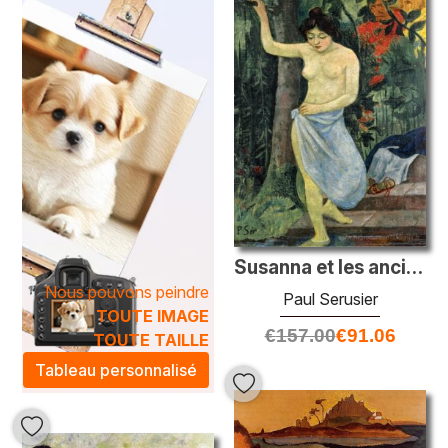
intensité rare, transformant la lumière en sentiments et les
scènes quotidiennes en véritables tableaux poétiques.
Intégrer une oeuvre de
Paul Sérusier
dans votre espace,
c'est faire le choix d'une ambiance artistique unique et
inspirante. Ces peintures à l'huile, qu'elles soient délicates
ou puissantes, sauront élever votre décoration intérieure et
inviter à la contemplation. Découvrez notre collection
soigneusement sélectionnée et laissez-vous emporter par
la beauté intemporelle de l'art de Sérusier.
Susanna et les anciens
Nous pouvons peindre
Paul Serusier
TOUTE IMAGE
€
157.00
€
91.06
TOUTE TAILLE
Tableau personnalisé