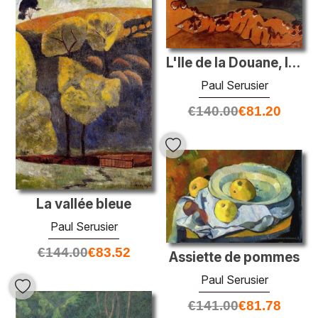
L'Ile de la Douane, l'embouchure de la rivière Trieux
Paul Serusier
€
140.00
€
81.20
La vallée bleue
Paul Serusier
€
144.00
€
83.52
Assiette de pommes
Paul Serusier
€
141.00
€
81.78