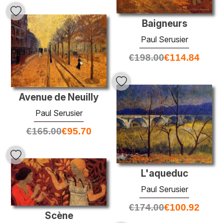
Baigneurs
Paul Serusier
€
198.00
€
114.84
Avenue de Neuilly
Paul Serusier
€
165.00
€
95.70
L'aqueduc
Paul Serusier
€
174.00
€
100.92
Scène