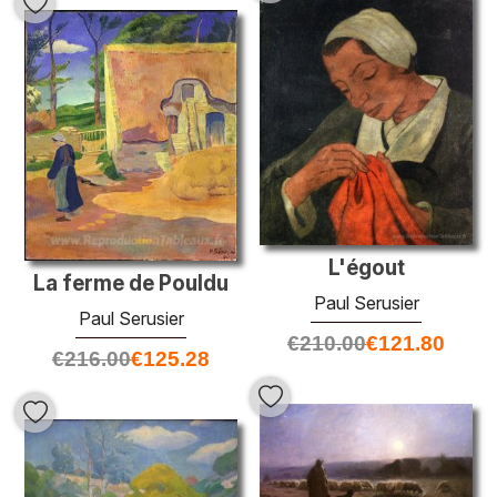
L'égout
La ferme de Pouldu
Paul Serusier
Paul Serusier
€
210.00
€
121.80
€
216.00
€
125.28