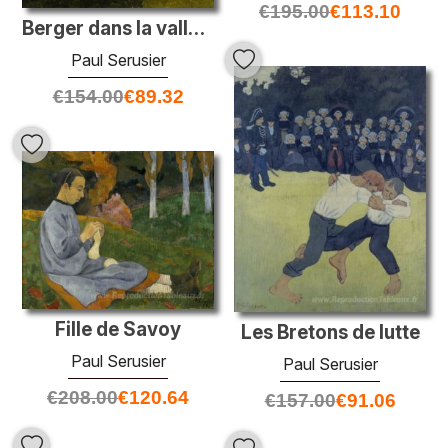
€
195.00
€
113.10
Berger dans la vallée de Chateauneuf
Paul Serusier
€
154.00
€
89.32
Fille de Savoy
Les Bretons de lutte
Paul Serusier
Paul Serusier
€
208.00
€
120.64
€
157.00
€
91.06