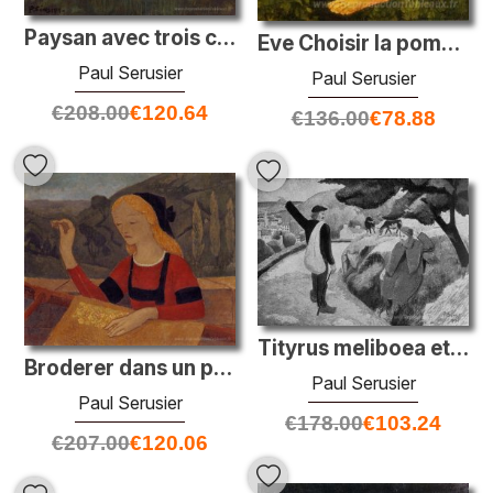
Paysan avec trois corbeaux
Eve Choisir la pomme
Paul Serusier
Paul Serusier
€
208.00
€
120.64
€
136.00
€
78.88
Tityrus meliboea et le départ de Gauguin
Broderer dans un paysage de chateauneuf
Paul Serusier
Paul Serusier
€
178.00
€
103.24
€
207.00
€
120.06