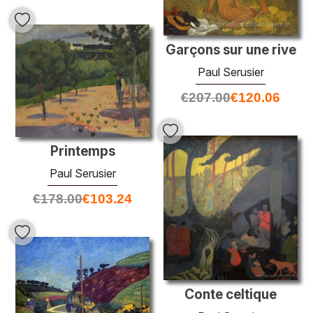
Garçons sur une rive
Paul Serusier
€
207.00
€
120.06
Printemps
Paul Serusier
€
178.00
€
103.24
Conte celtique