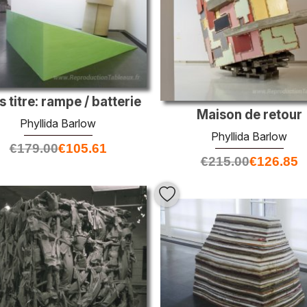
 titre: rampe / batterie
Maison de retour
Phyllida Barlow
Phyllida Barlow
€
179.00
€
105.61
€
215.00
€
126.85