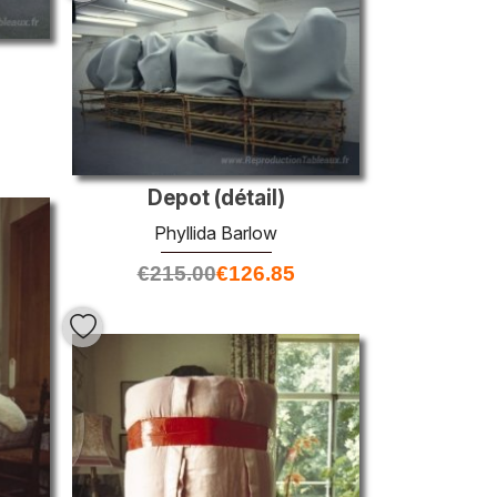
Depot (détail)
Phyllida Barlow
€
215.00
€
126.85