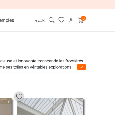
0
emples
€
EUR
acieuse et innovante transcende les frontières
me ses toiles en véritables explorations
son approche unique et son engagement envers
phère dynamique et créative à votre intérieur.
rd et susciter des émotions. Plongez dans
ions.