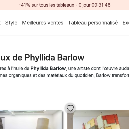
-41% sur tous les tableaux -
0
jour
09:31:47
t
Style
Meilleures ventes
Tableau personnalisé
Ex
ux de Phyllida Barlow
es à l'huile de
Phyllida Barlow
, une artiste dont l'œuvre aud
formes organiques et des matériaux du quotidien, Barlow transfor
que pièce, riche en textures et en couleurs vibrantes, reflète 
 idéales pour enrichir vos espaces de vie, apportant une atmos
r averti, ces œuvres saisissantes sauront captiver votre rega
urnable et laissez-vous inspirer par la puissance de ses composit