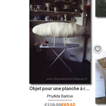
Objet pour une planche à repasser
Phyllida Barlow
€
118.00
€
69.62