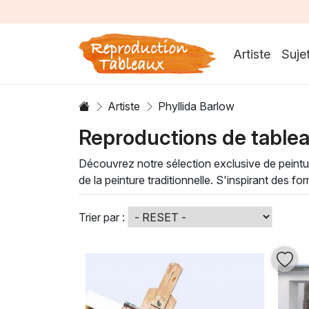
Artiste
Suje
Artiste
Phyllida Barlow
Reproductions de tablea
Découvrez notre sélection exclusive de peintur
de la peinture traditionnelle. S'inspirant des 
sensorielles qui interrogent et fascinent. Cha
l'art contemporain.
Trier par :
Les peintures à l'huile de
Phyllida Barlow
sont
Que vous soyez amateur d'art ou collectionneu
l'univers artistique de cette créatrice inconto