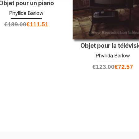
Objet pour un piano
Phyllida Barlow
€
189.00
€
111.51
Objet pour la télévis
Phyllida Barlow
€
123.00
€
72.57