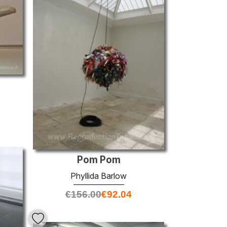
Pom Pom
Phyllida Barlow
€
156.00
€
92.04