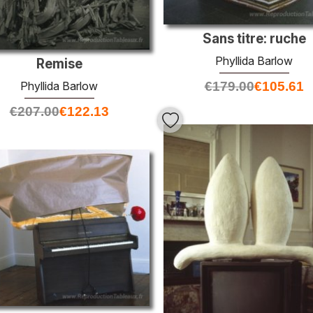
Sans titre: ruche
Phyllida Barlow
Remise
Phyllida Barlow
€
179.00
€
105.61
€
207.00
€
122.13