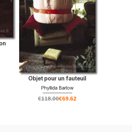
ion
Objet pour un fauteuil
Phyllida Barlow
€
118.00
€
69.62