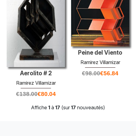
Peine del Viento
Ramirez Villamizar
Aerolito # 2
€
98.00
€
56.84
Ramirez Villamizar
€
138.00
€
80.04
Affiche
1
à
17
(sur
17
nouveautés)