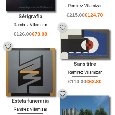
Ramirez Villamizar
€
215.00
€
124.70
Sérigrafia
Ramirez Villamizar
€
126.00
€
73.08
Sans titre
Ramirez Villamizar
€
110.00
€
63.80
Estela funeraria
Ramirez Villamizar