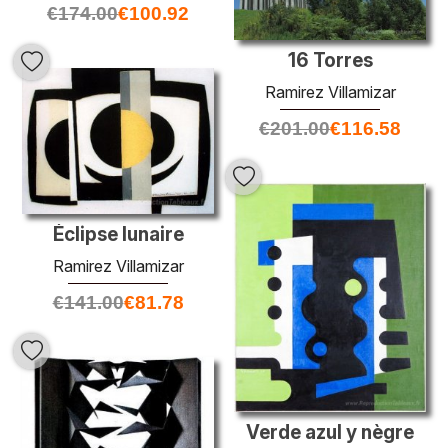
€
174.00
€
100.92
16 Torres
Ramirez Villamizar
€
201.00
€
116.58
Éclipse lunaire
Ramirez Villamizar
€
141.00
€
81.78
Verde azul y nègre