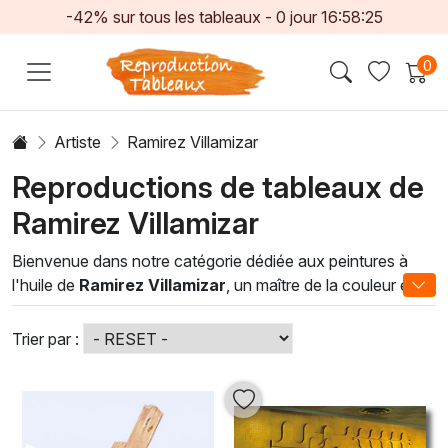
-42% sur tous les tableaux -
0
jour
16:58:25
0
Artiste
Ramirez Villamizar
Reproductions de tableaux de
Ramirez Villamizar
Bienvenue dans notre catégorie dédiée aux peintures à
l'huile de
Ramirez Villamizar
, un maître de la couleur et de
la texture qui sublime le monde des arts visuels. Chaque
œuvre est le fruit d'un savoir-faire exceptionnel, alliant des
Trier par :
techniques traditionnelles aux inspirations modernes. Les
pièces de Villamizar se distinguent par leurs nuances
vibrantes et leur capacité à évoquer des émotions
intenses, transformant chaque intérieur en un véritable