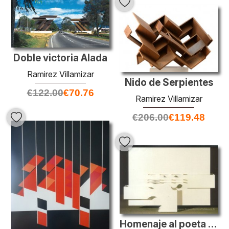
Doble victoria Alada
Ramirez Villamizar
Nido de Serpientes
€
122.00
€
70.76
Ramirez Villamizar
€
206.00
€
119.48
Homenaje al poeta Jorge Gaitan Duran