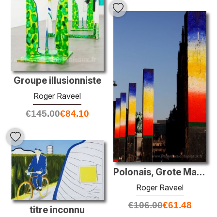
Groupe illusionniste
Roger Raveel
€
145.00
€
84.10
Polonais, Grote Markt à Haarlem, Pays-Bas
Roger Raveel
€
106.00
€
61.48
titre inconnu