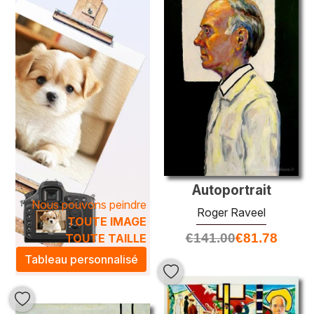
Les œuvres de
Roger Raveel
transcendent le simple
décor pour créer une atmosphère artistique unique dans
votre espace. Grâce à des techniques précises et à un
sens aigu du détail, ces peintures apportent une touche
d'élégance et de modernité à n'importe quel intérieur. Elles
sont idéales pour ceux qui souhaitent enrichir leur
environnement d'une œuvre inspirante, et ainsi, éveiller la
créativité et la réflexion au quotidien.
Autoportrait
Nous pouvons peindre
Roger Raveel
TOUTE IMAGE
€
141.00
€
81.78
TOUTE TAILLE
Tableau personnalisé