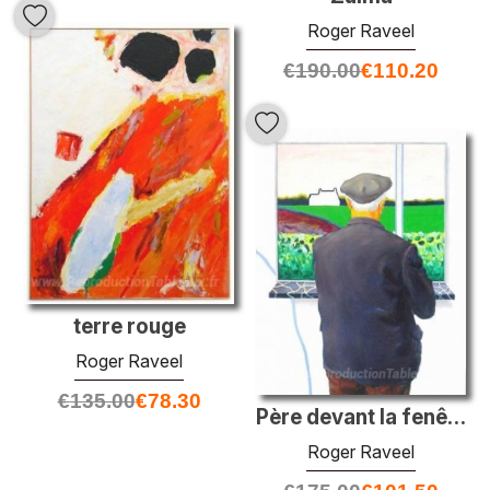
Roger Raveel
€
190.00
€
110.20
terre rouge
Roger Raveel
€
135.00
€
78.30
Père devant la fenêtre
Roger Raveel