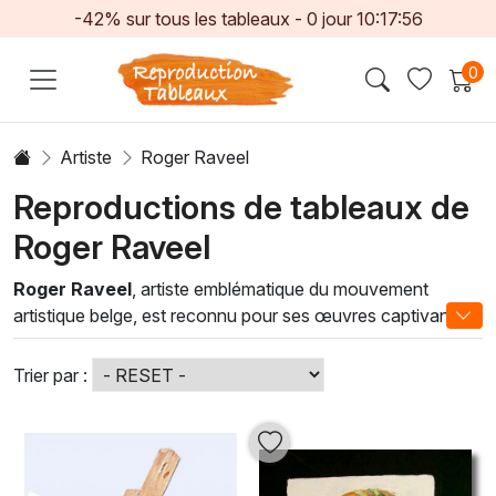
-42% sur tous les tableaux -
0
jour
10:17:55
0
Artiste
Roger Raveel
Reproductions de tableaux de
Roger Raveel
Roger Raveel
, artiste emblématique du mouvement
artistique belge, est reconnu pour ses œuvres captivantes
qui mêlent abstraction et figuration. Ses peintures à l'huile
se distinguent par un usage audacieux des couleurs et une
Trier par :
composition innovante, invitant le spectateur à explorer
des univers à la fois familiers et oniriques. Chaque toile
raconte une histoire, révélant la profondeur et la sensibilité
de l’artiste face au monde qui l’entoure.