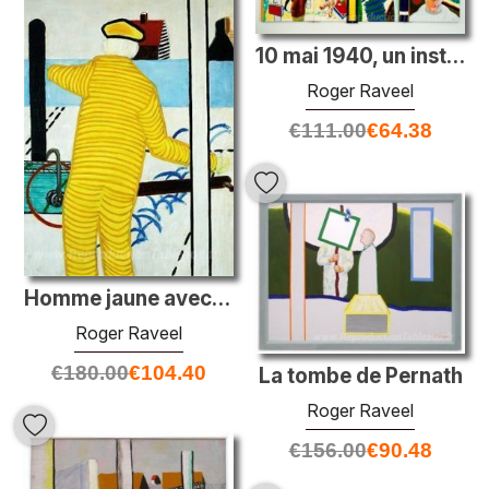
10 mai 1940, un instant sans fin
Roger Raveel
€
111.00
€
64.38
Homme jaune avec chariot
Roger Raveel
€
180.00
€
104.40
La tombe de Pernath
Roger Raveel
€
156.00
€
90.48