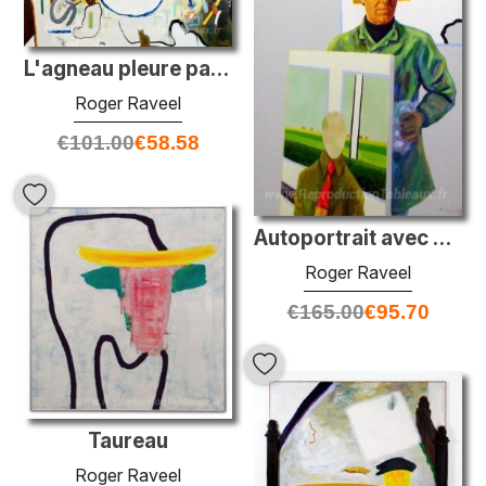
L'agneau pleure patiemment son bonheur ultime dans l'abattoir
Roger Raveel
€
101.00
€
58.58
Autoportrait avec peinture
Roger Raveel
€
165.00
€
95.70
Taureau
Roger Raveel