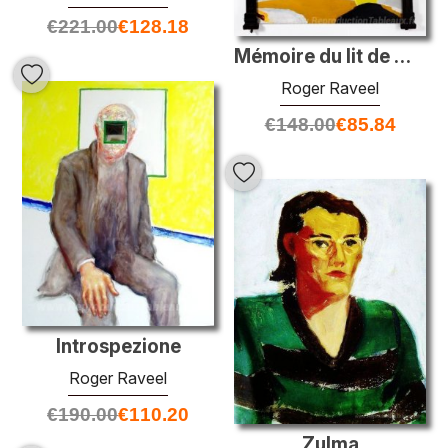
€
221.00
€
128.18
Mémoire du lit de mort de ma mère
Roger Raveel
€
148.00
€
85.84
Introspezione
Roger Raveel
€
190.00
€
110.20
Zulma