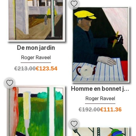
De mon jardin
Roger Raveel
€
213.00
€
123.54
Homme en bonnet jaune
Roger Raveel
€
192.00
€
111.36