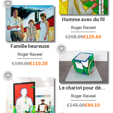
Homme avec du fil
Roger Raveel
€
208.00
€
120.64
Famille heureuse
Roger Raveel
€
190.00
€
110.20
Le chariot pour déplacer le ciel
Roger Raveel
€
145.00
€
84.10