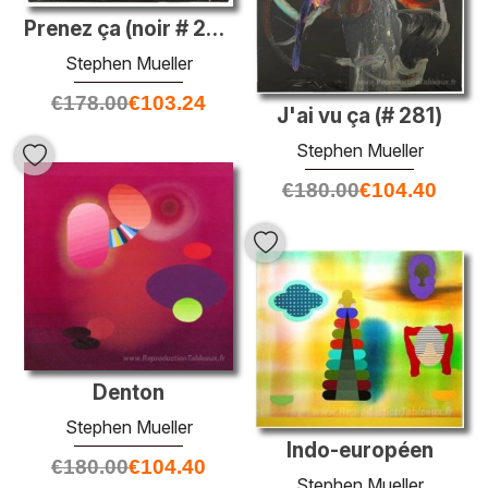
Prenez ça (noir # 282)
Stephen Mueller
€
178.00
€
103.24
J'ai vu ça (# 281)
Stephen Mueller
€
180.00
€
104.40
Denton
Stephen Mueller
Indo-européen
€
180.00
€
104.40
Stephen Mueller