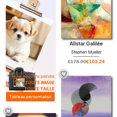
profondeur inégalée, parfaites pour ceux qui souhaitent
intégrer une touche de sérénité et de contemplation dans
leur intérieur.
Les peintures à l'huile de
Stephen Mueller
sont bien plus
que de simples décorations; elles sont des invitations à la
rêverie et à l'évasion. Chacune de ses créations apporte
une atmosphère artistique chaleureuse, transformant vos
Allstar Galilée
espaces en véritables galeries. Que vous soyez un
collectionneur averti ou un amateur d'art, laissez-vous
Stephen Mueller
séduire par la richesse des textures et la luminosité des
€
178.00
€
103.24
couleurs qui caractérisent son travail, pour créer une
ambiance inspirante dans votre maison ou bureau.
Nous pouvons peindre
TOUTE IMAGE
TOUTE TAILLE
Tableau personnalisé