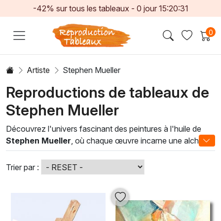
-42% sur tous les tableaux -
0
jour
15:20:31
0
Artiste
Stephen Mueller
Reproductions de tableaux de
Stephen Mueller
Découvrez l'univers fascinant des peintures à l'huile de
Stephen Mueller
, où chaque œuvre incarne une alchimie
subtile entre abstraction et émotion. Reconnu pour son
approche unique, Mueller utilise des techniques de
Trier par :
superposition et de transparence qui permettent aux
couleurs de s'entrelacer harmonieusement, créant des
compositions vibrantes et dynamiques. Ses toiles, souvent
inspirées par la nature et les paysages, évoquent une