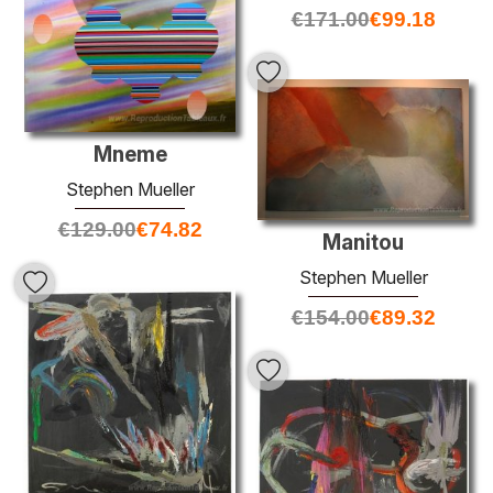
€
171.00
€
99.18
Mneme
Stephen Mueller
€
129.00
€
74.82
Manitou
Stephen Mueller
€
154.00
€
89.32