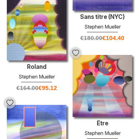
Sans titre (NYC)
Stephen Mueller
€
180.00
€
104.40
Roland
Stephen Mueller
€
164.00
€
95.12
Être
Stephen Mueller