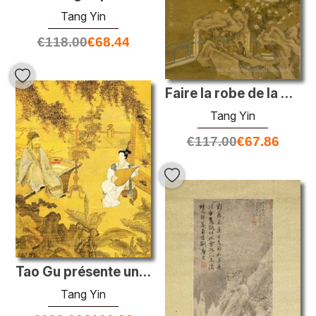
Tang Yin
€
118.00
€
68.44
Faire la robe de la mariée (copie anonyme après Tang Yin)
Tang Yin
€
117.00
€
67.86
Tao Gu présente un poème
Tang Yin