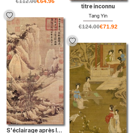
€
112.00
€
64.96
titre inconnu
Tang Yin
€
124.00
€
71.92
S'éclairage après la neige sur un col de montagne