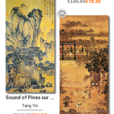
€
135.00
€
78.30
Sound of Pines sur un chemin de montagne
Tang Yin