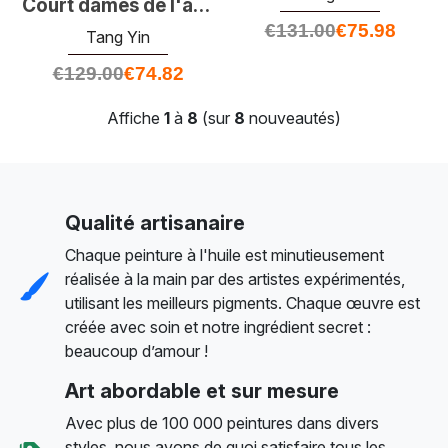
Court dames de l'ancien shu
€
131.00
€
75.98
Tang Yin
€
129.00
€
74.82
Affiche
1
à
8
(sur
8
nouveautés)
Qualité artisanaire
Chaque peinture à l'huile est minutieusement
réalisée à la main par des artistes expérimentés,
utilisant les meilleurs pigments. Chaque œuvre est
créée avec soin et notre ingrédient secret :
beaucoup d’amour !
Art abordable et sur mesure
Avec plus de 100 000 peintures dans divers
styles, nous avons de quoi satisfaire tous les