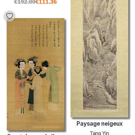
€
192.00
€
111.36
Paysage neigeux
Tang Yin