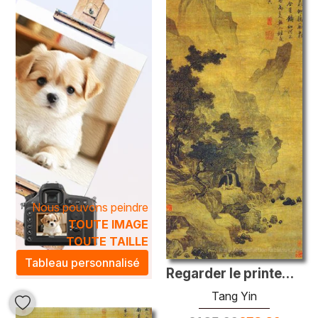
et la délicatesse des paysages traditionnels orientaux.
Les artistes de cette catégorie utilisent des techniques
innovantes pour créer des compositions uniques, alliant
l'héritage classique aux influences contemporaines. Qu'il
s'agisse de paysages pittoresques ou de scènes de vie
vibrantes, les peintures à l'huile
Tang Yin
apportent une
atmosphère artistique et sereine à votre intérieur. Idéales
pour agrémenter votre salon ou votre bureau, elles
transformeront chaque espace en une galerie d'art,
enrichissant votre environnement d'une touche de
sophistication et d'élégance.
Nous pouvons peindre
TOUTE IMAGE
TOUTE TAILLE
Tableau personnalisé
Regarder le printemps et écouter le vent
Tang Yin