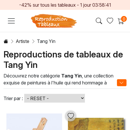
-42% sur tous les tableaux -
1
jour
03:58:41
0
Artiste
Tang Yin
Reproductions de tableaux de
Tang Yin
Découvrez notre catégorie
Tang Yin
, une collection
exquise de peintures à l'huile qui rend hommage à
l'héritage artistique du célèbre peintre chinois Tang Yin.
Réputée pour sa maîtrise des couleurs et de la lumière,
Trier par :
cette sélection met en avant des œuvres aux finitions
minutieuses qui capturent l'essence même de la beauté
naturelle. Chaque tableau est une véritable invitation à la
contemplation, offrant une immersion dans le raffinement