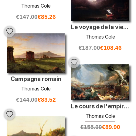
Thomas Cole
€
147.00
€
85.26
Le voyage de la vie: la vieillesse
Thomas Cole
€
187.00
€
108.46
Campagna romain
Thomas Cole
€
144.00
€
83.52
Le cours de l'empire: destruction
Thomas Cole
€
155.00
€
89.90