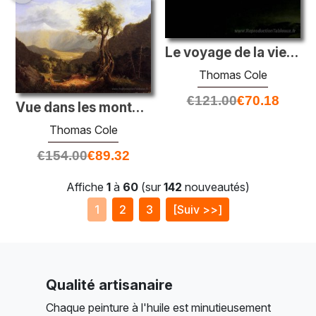
Le voyage de la vie: vieillesse (détail)
Thomas Cole
€
121.00
€
70.18
Vue dans les montagnes blanches
Thomas Cole
€
154.00
€
89.32
Affiche
1
à
60
(sur
142
nouveautés)
1
2
3
[Suiv >>]
Qualité artisanaire
Chaque peinture à l'huile est minutieusement