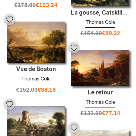
€
178.00
€
103.24
La gousse, Catskills (double impact)
Thomas Cole
€
154.00
€
89.32
Vue de Boston
Thomas Cole
€
152.00
€
88.16
Le retour
Thomas Cole
€
133.00
€
77.14