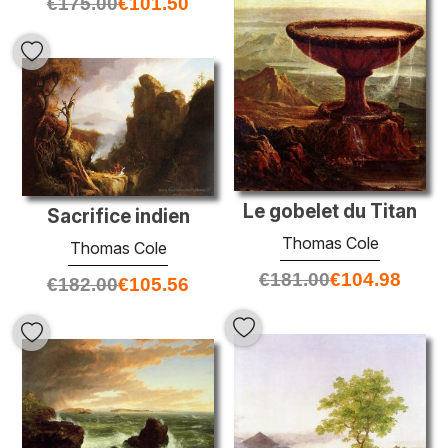
€
175.00
€
101.50
Le gobelet du Titan
Sacrifice indien
Thomas Cole
Thomas Cole
€
181.00
€
104.98
€
182.00
€
105.56