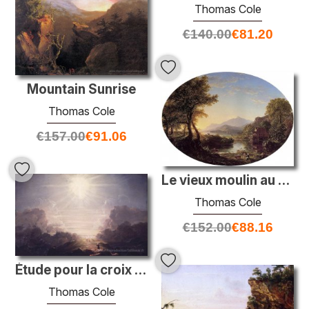
Thomas Cole
€
140.00
€
81.20
Mountain Sunrise
Thomas Cole
€
157.00
€
91.06
Le vieux moulin au coucher du soleil
Thomas Cole
€
152.00
€
88.16
Étude pour la croix et le monde
Thomas Cole