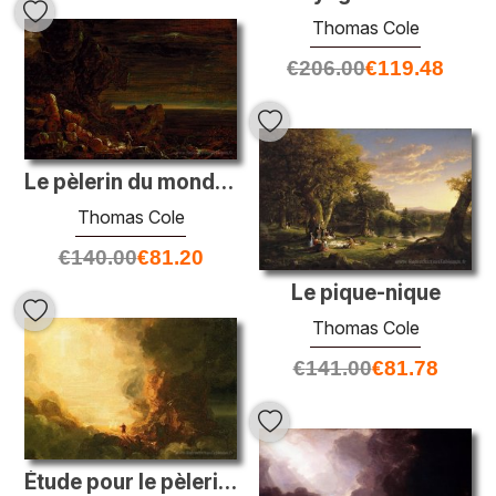
Thomas Cole
€
206.00
€
119.48
Le pèlerin du monde à la fin de son voyage (une partie de la sér
Thomas Cole
€
140.00
€
81.20
Le pique-nique
Thomas Cole
€
141.00
€
81.78
Étude pour le pèlerin de la croix à la fin de son voyage