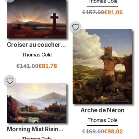
Thomas Cole
€
157.00
€
91.06
Croiser au coucher du soleil
Thomas Cole
€
141.00
€
81.78
Arche de Néron
Thomas Cole
Morning Mist Rising à Plymouth, New Hampshire
€
169.00
€
98.02