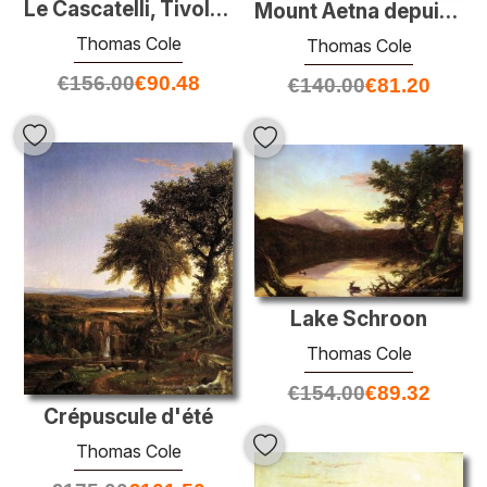
Le Cascatelli, Tivoli, regardant vers Rome (vue de Rome de Tivol
Mount Aetna depuis Taormina
Thomas Cole
Thomas Cole
€
156.00
€
90.48
€
140.00
€
81.20
Lake Schroon
Thomas Cole
€
154.00
€
89.32
Crépuscule d'été
Thomas Cole