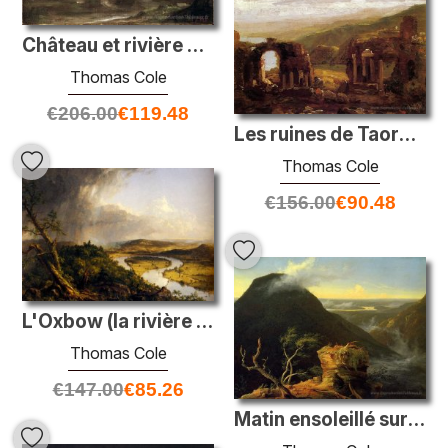
Château et rivière en ruine
Thomas Cole
€
206.00
€
119.48
Les ruines de Taormina
Thomas Cole
€
156.00
€
90.48
L'Oxbow (la rivière Connecticut près de Northampton)
Thomas Cole
€
147.00
€
85.26
Matin ensoleillé sur la rivière Hudson