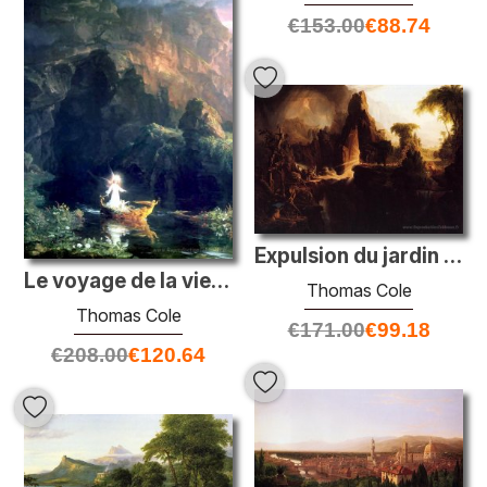
€
153.00
€
88.74
Expulsion du jardin d'Eden
Le voyage de la vie: l'enfance (détail)
Thomas Cole
Thomas Cole
€
171.00
€
99.18
€
208.00
€
120.64