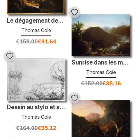
Le dégagement des eaux du déluge
Thomas Cole
€
158.00
€
91.64
Sunrise dans les montagnes Catskill
Thomas Cole
€
152.00
€
88.16
Dessin au stylo et au crayon
Thomas Cole
€
164.00
€
95.12