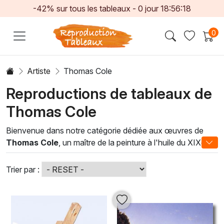
-42% sur tous les tableaux -
0
jour
18:56:16
0
Artiste
Thomas Cole
Reproductions de tableaux de
Thomas Cole
Bienvenue dans notre catégorie dédiée aux œuvres de
Thomas Cole
, un maître de la peinture à l'huile du XIXe
siècle. Reconnu pour son rôle pionnier dans le mouvement
du paysage américain, Cole sublime la nature par des
Trier par :
compositions majestueuses et des nuances délicates. Ses
tableaux capturent l’essence du sublime, mêlant réalisme et
idéalisme, invitant à la contemplation et à l’évasion. Chaque
œuvre témoigne d'une technique raffinée, où la lumière et