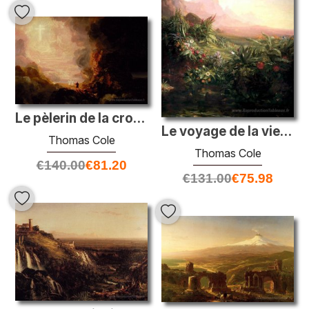
Le pèlerin de la croix à la fin de son voyage (une partie de la
Le voyage de la vie: l'enfance (détail)
Thomas Cole
Thomas Cole
€
140.00
€
81.20
€
131.00
€
75.98