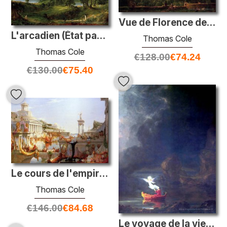
Vue de Florence de San Miniato
L'arcadien (État pastoral)
Thomas Cole
Thomas Cole
€
128.00
€
74.24
€
130.00
€
75.40
Le cours de l'empire: la consommation de l'empire
Thomas Cole
€
146.00
€
84.68
Le voyage de la vie: vieillesse (détail)