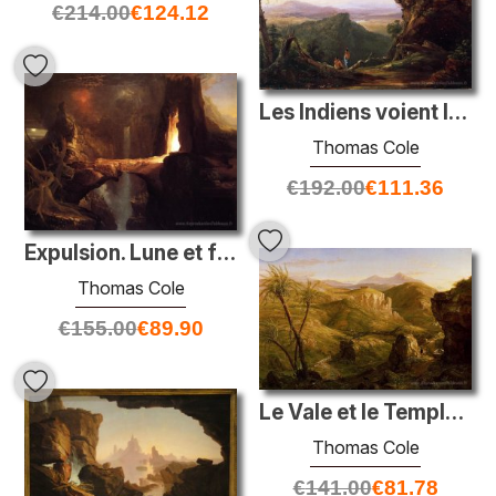
€
214.00
€
124.12
Les Indiens voient le paysage
Thomas Cole
€
192.00
€
111.36
Expulsion. Lune et foyer
Thomas Cole
€
155.00
€
89.90
Le Vale et le Temple de Segest, Sicile
Thomas Cole
€
141.00
€
81.78