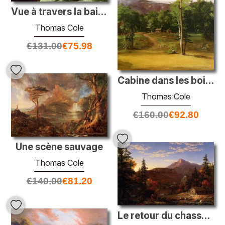
Vue à travers la baie de Français de l'île du Mount Desert, aprè
Thomas Cole
€
131.00
€
75.98
Cabine dans les bois, North Conway, New Hampshire
Thomas Cole
€
160.00
€
92.80
Une scène sauvage
Thomas Cole
€
140.00
€
81.20
Le retour du chasseur