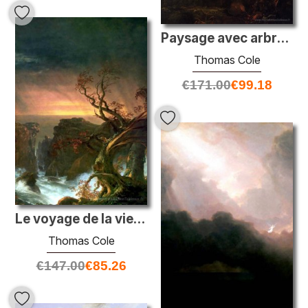
Paysage avec arbre mort
Thomas Cole
€
171.00
€
99.18
Le voyage de la vie: virilité (détail)
Thomas Cole
€
147.00
€
85.26