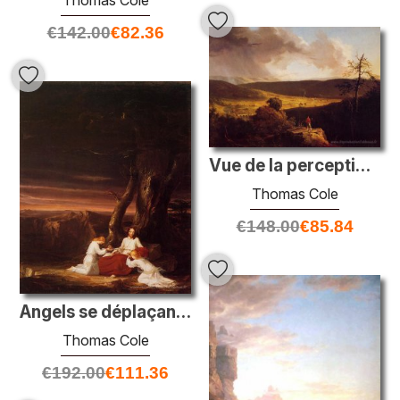
Thomas Cole
€
142.00
€
82.36
Vue de la perception de la rivière Schoharie
Thomas Cole
€
148.00
€
85.84
Angels se déplaçant au Christ dans le désert
Thomas Cole
€
192.00
€
111.36