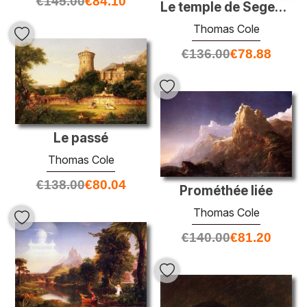
€
145.00
€
84.10
Le temple de Segesta avec l'artiste Sketching
Thomas Cole
€
136.00
€
78.88
Le passé
Thomas Cole
€
138.00
€
80.04
Prométhée liée
Thomas Cole
€
140.00
€
81.20