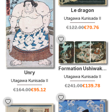
Le dragon
Utagawa Kunisada II
€
122.00
€
70.76
Formation Ushiwaka-Maru avec le Tengu
Unry
Utagawa Kunisada II
Utagawa Kunisada II
€
241.00
€
139.78
€
164.00
€
95.12