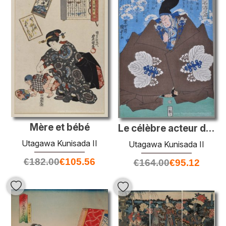
Mère et bébé
Le célèbre acteur de Kabuki Takeda Harunobu (Takeda Shingen). De
Utagawa Kunisada II
Utagawa Kunisada II
€
182.00
€
105.56
€
164.00
€
95.12