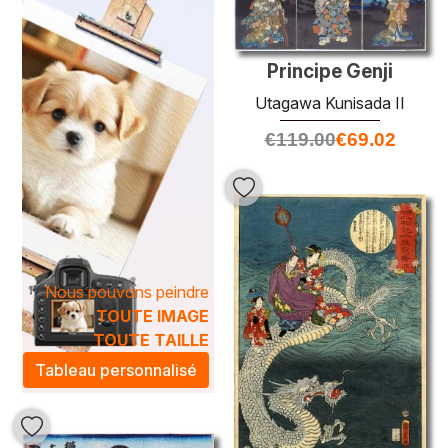
artistique qui transcende le temps.
Les œuvres de
Utagawa Kunisada II
sont non seulement
des pièces de collection, mais également des éléments
Principe Genji
décoratifs qui insufflent une atmosphère artistique à votre
intérieur. Que ce soit pour enrichir un salon, un bureau ou
Utagawa Kunisada II
un espace personnel, ces peintures à l'huile apportent une
€
119.00
€
69.02
touche d'élégance et de sérénité. Offrez-vous
l'opportunité d'enrichir votre espace avec ces créations
intemporelles qui évoquent la culture japonaise tout en
ajoutant une note contemporaine à votre décoration.
Nous pouvons peindre
TOUTE IMAGE
TOUTE TAILLE
Tableau personnalisé