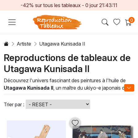
-42% sur tous les tableaux -
0
jour
21:43:11
0
Artiste
Utagawa Kunisada II
Reproductions de tableaux de
Utagawa Kunisada II
Découvrez l'univers fascinant des peintures à l'huile de
Utagawa Kunisada II
, un maître du ukiyo-e japonais dont
les œuvres capturent l'essence même de la beauté et de
l'élégance. Plongez dans un monde où la délicatesse des
Trier par :
couleurs et la profondeur des détails se mêlent
harmonieusement pour offrir une expérience visuelle
unique. Chaque toile, inspirée par les thèmes traditionnels
japonais, révèle un savoir-faire inégalé et une sensibilité