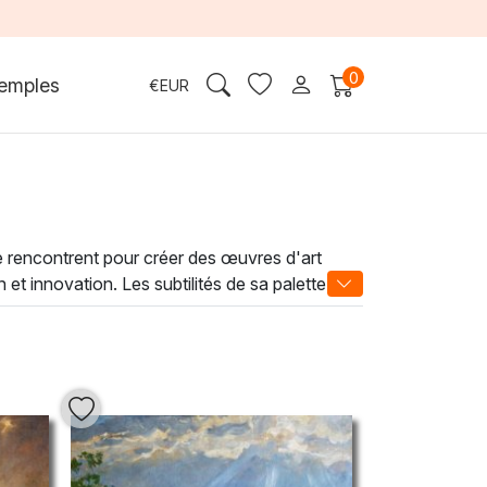
0
emples
€
EUR
se rencontrent pour créer des œuvres d'art
 et innovation. Les subtilités de sa palette
tateur à plonger dans un univers visuel
touche d'élégance et une atmosphère
ures créent des points focaux d'une intensité
elles qui transforment votre intérieur en