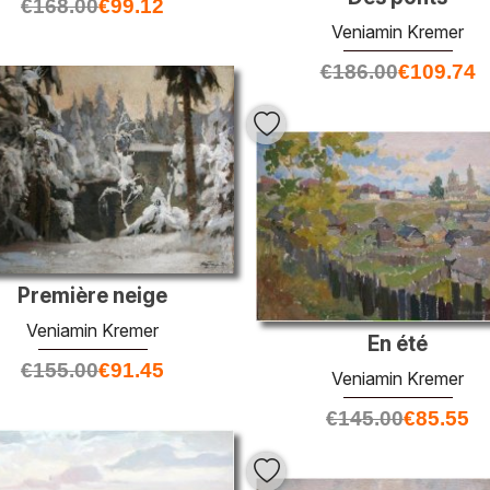
€
168.00
€
99.12
Veniamin Kremer
€
186.00
€
109.74
Première neige
Veniamin Kremer
En été
€
155.00
€
91.45
Veniamin Kremer
€
145.00
€
85.55