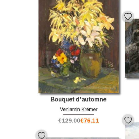
Bouquet d'automne
Veniamin Kremer
€
129.00
€
76.11