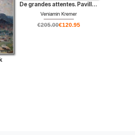
De grandes attentes. Pavillon de l'URSS sur la foire mondiale de
Veniamin Kremer
€
205.00
€
120.95
k