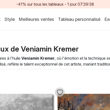
-41% sur tous les tableaux -
1
jour
07:39:37
t
Style
Meilleures ventes
Tableau personnalisé
Ex
aux de Veniamin Kremer
es à l'huile
Veniamin Kremer
, où l'émotion et la technique 
, reflète le talent exceptionnel de cet artiste, mariant tradition
llent l'importance de la lumière et de l'ombre, invitant le spec
t harmonieusement dans tout type d'intérieur, apportant une 
un salon contemporain ou une salle de muséographie, ces peint
frez-vous une immersion dans l'art à travers ces œuvres intempor