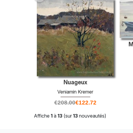
M
Nuageux
Veniamin Kremer
€
208.00
€
122.72
Affiche
1
à
13
(sur
13
nouveautés)