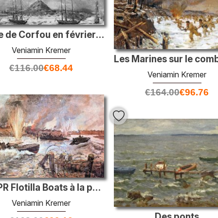
Siège de Corfou en février 1799
Veniamin Kremer
€
116.00
€
68.44
Veniamin Kremer
€
164.00
€
96.76
DNEPR Flotilla Boats à la périphérie de la ville de Pinsk
Veniamin Kremer
Des ponts