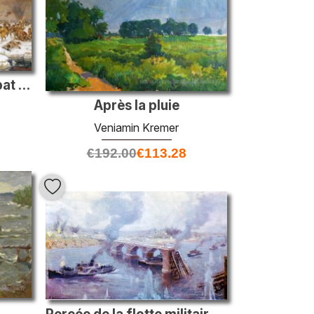
Les Marines sur le combat au front de Leningrad en janvier 1941
Après la pluie
Veniamin Kremer
€
192.00
€
113.28