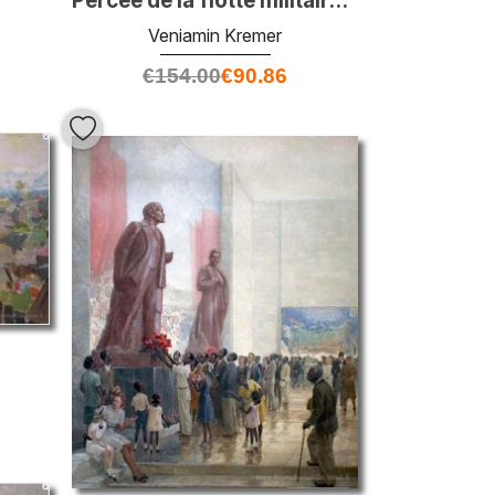
Percée de la flotte militaire DNEPR à Loyev pendant la guerre po
Veniamin Kremer
€
154.00
€
90.86