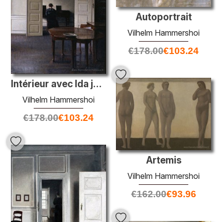
Autoportrait
Vilhelm Hammershoi
€
178.00
€
103.24
Intérieur avec Ida jouant du piano
Vilhelm Hammershoi
€
178.00
€
103.24
Artemis
Vilhelm Hammershoi
€
162.00
€
93.96