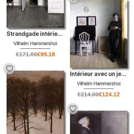
Strandgade intérieur 30
Vilhelm Hammershoi
€
171.00
€
99.18
Intérieur avec un jeune homme lisant
Vilhelm Hammershoi
€
214.00
€
124.12