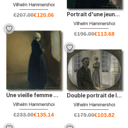
Vilhelm Hammershoi
Portrait d'une jeune femme. La sœur de l'artiste Anna Hammershøi
€
207.00
€
120.06
Vilhelm Hammershoi
€
196.00
€
113.68
Une vieille femme debout près d'une fenêtre
Double portrait de l'artiste et de sa femme vue à travers un mir
Vilhelm Hammershoi
Vilhelm Hammershoi
€
233.00
€
135.14
€
179.00
€
103.82