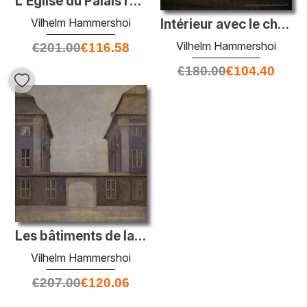
L'Église du Palais royal de Copenhague
Vilhelm Hammershoi
Intérieur avec le chevalet de l'artiste
Vilhelm Hammershoi
€
201.00
€
116.58
€
180.00
€
104.40
Les bâtiments de la compagnie asiatique, vus de la rue St. Annæ
Vilhelm Hammershoi
€
207.00
€
120.06