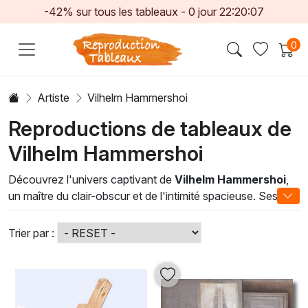
-42% sur tous les tableaux -
0
jour
22:20:06
0
Artiste
Vilhelm Hammershoi
Reproductions de tableaux de
Vilhelm Hammershoi
Découvrez l'univers captivant de
Vilhelm Hammershoi
,
un maître du clair-obscur et de l'intimité spacieuse. Ses
peintures à l'huile, empreintes de mélancolie et de sérénité,
capturent des moments silencieux de la vie quotidienne,
Trier par :
souvent dans des intérieurs baignés de lumière douce.
Chaque toile invite à la contemplation, créant une
atmosphère apaisante et élégante qui transforme n'importe
quel espace en un havre de paix artistique.