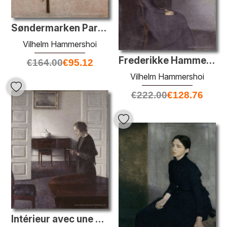
Søndermarken Park en hiver
Vilhelm Hammershoi
Frederikke Hammershøi, la mère de l'artiste
€
164.00
€
95.12
Vilhelm Hammershoi
€
222.00
€
128.76
Intérieur avec une dame de lecture