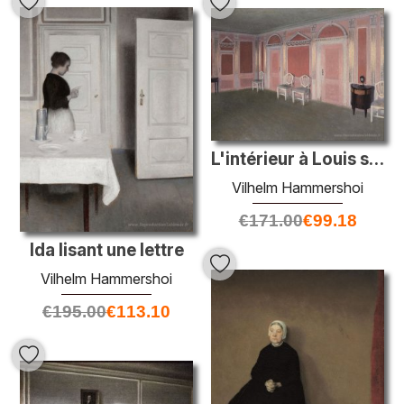
L'intérieur à Louis saisit le style. De la maison de l'artiste.
Vilhelm Hammershoi
€
171.00
€
99.18
Ida lisant une lettre
Vilhelm Hammershoi
€
195.00
€
113.10