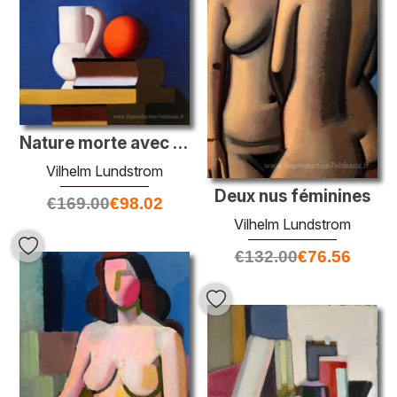
Nature morte avec pot blanc, orange et livre
Vilhelm Lundstrom
Deux nus féminines
€
169.00
€
98.02
Vilhelm Lundstrom
€
132.00
€
76.56