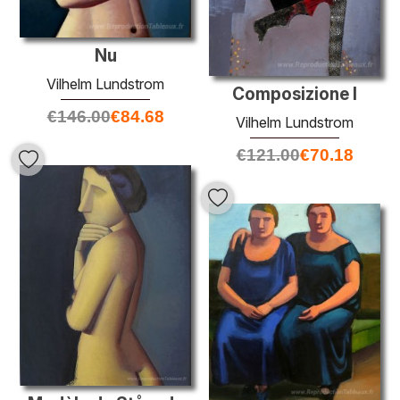
Nu
Vilhelm Lundstrom
Composizione I
€
146.00
€
84.68
Vilhelm Lundstrom
€
121.00
€
70.18