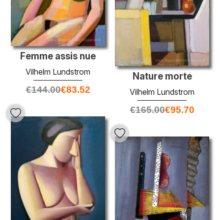
Femme assis nue
Vilhelm Lundstrom
Nature morte
€
144.00
€
83.52
Vilhelm Lundstrom
€
165.00
€
95.70