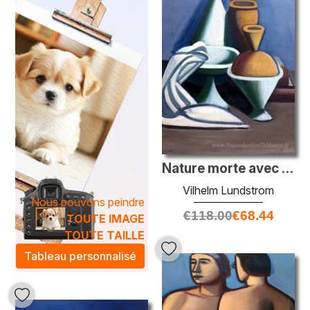
témoigne d'une technique raffinée, où le mariage des
pigments et des coups de pinceau donne naissance à des
œuvres d'art qui respirent l'émotion. Qu'il s'agisse de
paysages majestueux ou de portraits empreints de
douceur, ces pièces uniques sont idéales pour sublimer
votre intérieur et créer un véritable point focal. Adoptez
l'art de Lundstrom et transformez votre espace en une
galerie d'art personnelle.
Nature morte avec une cruche à eau, une serviette et des bocaux
Vilhelm Lundstrom
Nous pouvons peindre
€
118.00
€
68.44
TOUTE IMAGE
TOUTE TAILLE
Tableau personnalisé