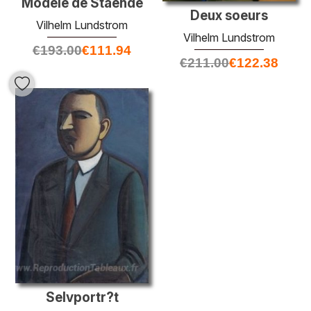
Modèle de Stående
Deux soeurs
Vilhelm Lundstrom
Vilhelm Lundstrom
€
193.00
€
111.94
€
211.00
€
122.38
Selvportr?t