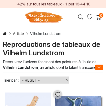
-42% sur tous les tableaux -
1
jour
16:44:09
0
Artiste
Vilhelm Lundstrom
Reproductions de tableaux de
Vilhelm Lundstrom
Découvrez l'univers fascinant des peintures à l'huile de
Vilhelm Lundstrom
, un artiste dont le talent transcende
les époques. Ses œuvres, à la fois vibrantes et apaisantes,
capturent l'essence des paysages nordiques et des
Trier par :
scènes intimistes. Grâce à une maîtrise impeccable des
couleurs et des textures, Lundstrom parvient à créer des
atmosphères uniques qui imprègnent tout espace de vie.
Chaque tableau de la catégorie
Vilhelm Lundstrom