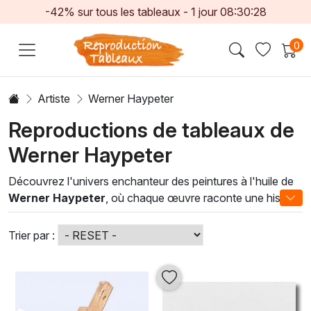
-42% sur tous les tableaux -
1
jour
08:30:27
0
Artiste
Werner Haypeter
Reproductions de tableaux de
Werner Haypeter
Découvrez l'univers enchanteur des peintures à l'huile de
Werner Haypeter
, où chaque œuvre raconte une histoire
à travers des coups de pinceau maîtrisés et des nuances
de couleurs fascinantes. Haypeter excelle dans la
Trier par :
technique traditionnelle de la peinture à l'huile, apportant
une profondeur et une dimension uniques à ses créations.
Son style, alliant réalisme et poésie, invite à une
contemplation introspective et illumine tout espace de vie.