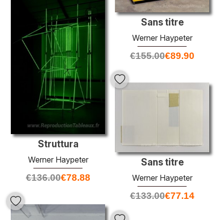
Sans titre
Werner Haypeter
€
155.00
€
89.90
Struttura
Werner Haypeter
Sans titre
€
136.00
€
78.88
Werner Haypeter
€
133.00
€
77.14