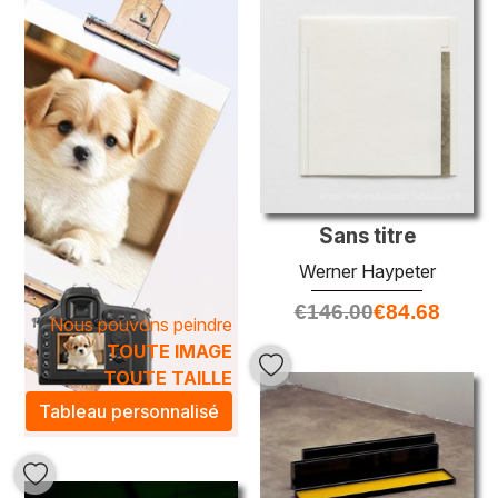
Les tableaux de
Werner Haypeter
sont conçus pour
transcender la simple décoration, créant une atmosphère
artistique qui rehausse votre intérieur. Que ce soit un
paysage serein, une nature morte vibrante ou une
composition abstraite évocatrice, chaque pièce est une
invitation à l'évasion et à l'émerveillement. Offrez à votre
espace une touche d'élégance et de créativité avec les
œuvres exceptionnelle de
Werner Haypeter
, un choix
idéal pour les amateurs d'art en quête d'authenticité et de
Sans titre
beauté intemporelle.
Werner Haypeter
€
146.00
€
84.68
Nous pouvons peindre
TOUTE IMAGE
TOUTE TAILLE
Tableau personnalisé