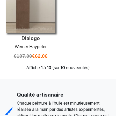
Dialogo
Werner Haypeter
€
107.00
€
62.06
Affiche
1
à
10
(sur
10
nouveautés)
Qualité artisanaire
Chaque peinture à l'huile est minutieusement
réalisée à la main par des artistes expérimentés,
utilisant les meilleurs pigments. Chaque œuvre est