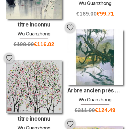
Wu Guanzhong
€
169.00
€
99.71
titre inconnu
Wu Guanzhong
€
198.00
€
116.82
Arbre ancien près de la rivière
Wu Guanzhong
€
211.00
€
124.49
titre inconnu
Wu Guanzhong