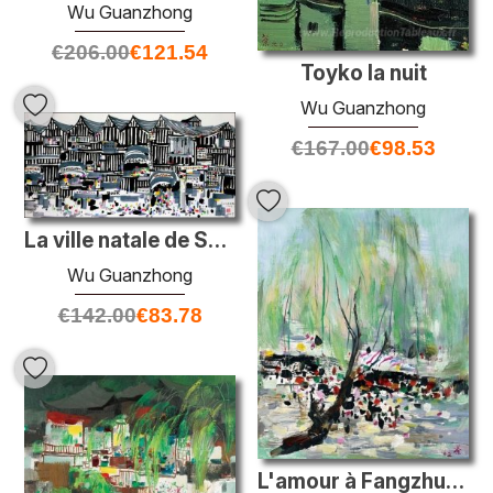
Wu Guanzhong
€
206.00
€
121.54
Toyko la nuit
Wu Guanzhong
€
167.00
€
98.53
La ville natale de Shakespeare
Wu Guanzhong
€
142.00
€
83.78
L'amour à Fangzhuang