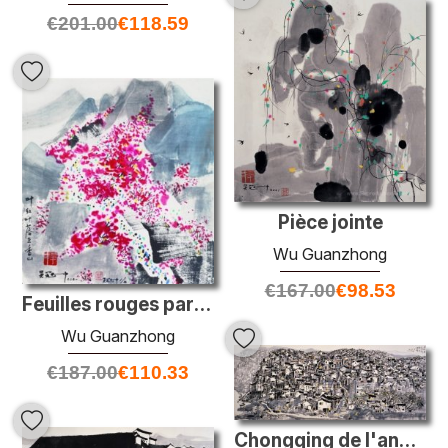
€
201.00
€
118.59
Pièce jointe
Wu Guanzhong
€
167.00
€
98.53
Feuilles rouges parfumées
Wu Guanzhong
€
187.00
€
110.33
Chongqing de l'ancien temps