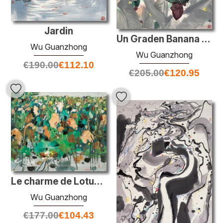
Jardin
Un Graden Banana de Xishuangbanna
Wu Guanzhong
Wu Guanzhong
€
190.00
€
112.10
€
205.00
€
120.95
Le charme de Lotus Pond
Wu Guanzhong
€
177.00
€
104.43