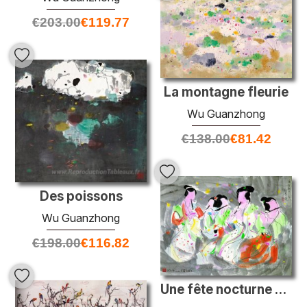
€
203.00
€
119.77
La montagne fleurie
Wu Guanzhong
€
138.00
€
81.42
Des poissons
Wu Guanzhong
€
198.00
€
116.82
Une fête nocturne sur mille ans