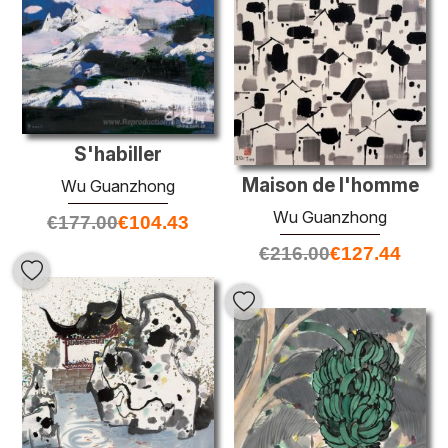
S'habiller
Maison de l'homme
Wu Guanzhong
Wu Guanzhong
€
177.00
€
104.43
€
216.00
€
127.44