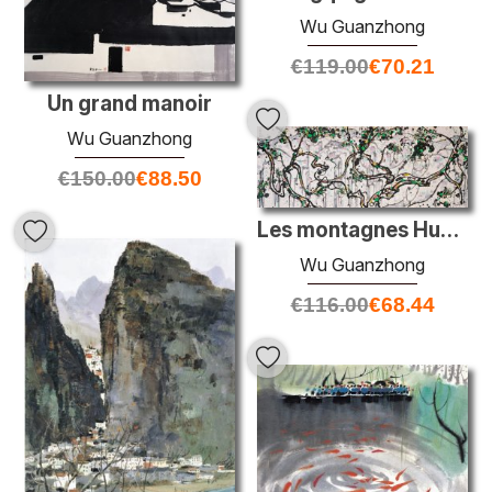
Wu Guanzhong
€
119.00
€
70.21
Un grand manoir
Wu Guanzhong
€
150.00
€
88.50
Les montagnes Hua au coucher du soleil
Wu Guanzhong
€
116.00
€
68.44