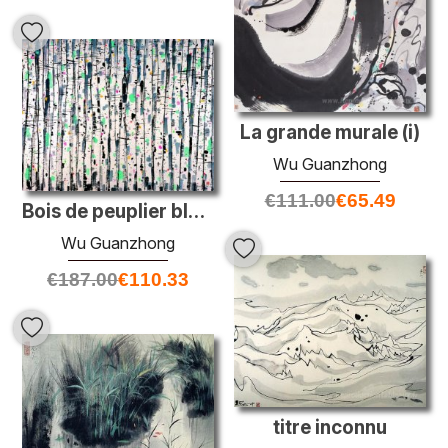
La grande murale (i)
Wu Guanzhong
€
111.00
€
65.49
Bois de peuplier blanc
Wu Guanzhong
€
187.00
€
110.33
titre inconnu