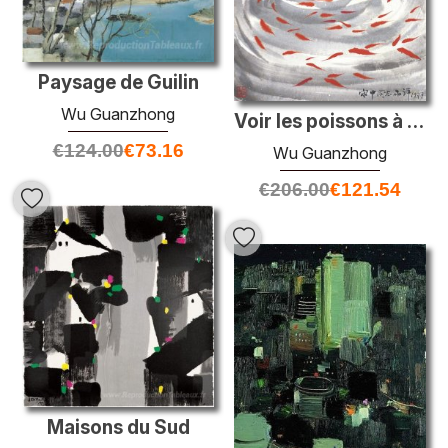
Paysage de Guilin
Wu Guanzhong
Voir les poissons à Flower Harbor
€
124.00
€
73.16
Wu Guanzhong
€
206.00
€
121.54
Maisons du Sud