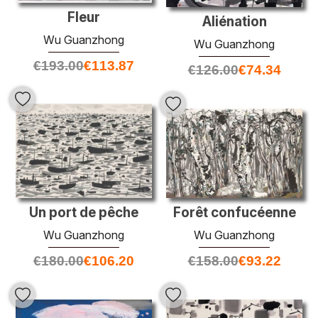
Fleur
Aliénation
Wu Guanzhong
Wu Guanzhong
€
193.00
€
113.87
€
126.00
€
74.34
Forêt confucéenne
Un port de pêche
Wu Guanzhong
Wu Guanzhong
€
158.00
€
93.22
€
180.00
€
106.20