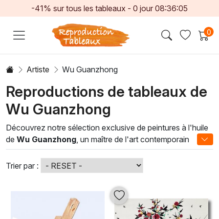
-41% sur tous les tableaux -
0
jour
08:36:04
0
Artiste
Wu Guanzhong
Reproductions de tableaux de
Wu Guanzhong
Découvrez notre sélection exclusive de peintures à l'huile
de
Wu Guanzhong
, un maître de l'art contemporain
chinois qui allie tradition et modernité. Également reconnu
pour sa capacité à capturer l'essence de la nature à
Trier par :
travers des paysages vibrants, Wu Guanzhong joue sur la
symbiose entre l'encre traditionnelle chinoise et les
techniques occidentales, offrant ainsi des œuvres à la fois
poétiques et dynamiques.