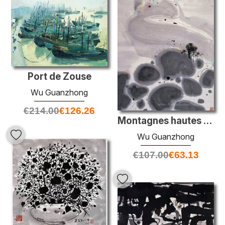
Port de Zouse
Wu Guanzhong
€
214.00
€
126.26
Montagnes hautes et ruisseaux éternels
Wu Guanzhong
€
107.00
€
63.13