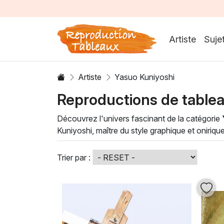
Artiste
Suje
Artiste
Yasuo Kuniyoshi
Reproductions de table
Découvrez l'univers fascinant de la catégorie
Kuniyoshi, maître du style graphique et oniriqu
exploration des thèmes de la nature, de la cult
À travers des techniques raffinées, telles que l’
Trier par :
capturer l'émotion humaine et la beauté des pa
collection dans votre intérieur, vous offrez à v