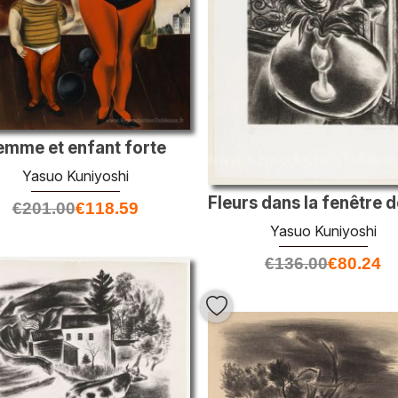
emme et enfant forte
Yasuo Kuniyoshi
€
201.00
€
118.59
Yasuo Kuniyoshi
€
136.00
€
80.24