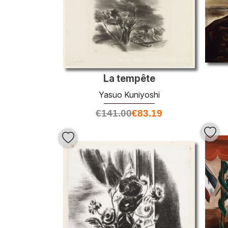
La tempête
Yasuo Kuniyoshi
€
141.00
€
83.19