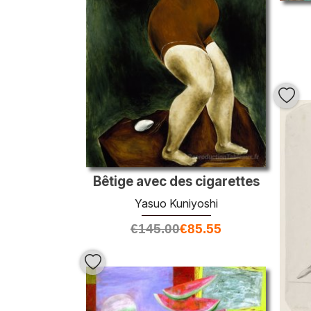
Bêtige avec des cigarettes
Yasuo Kuniyoshi
€
145.00
€
85.55