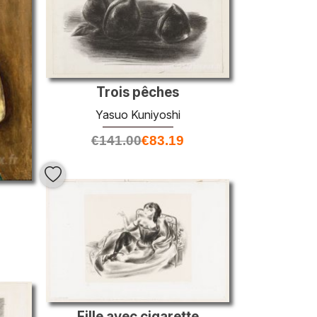
Trois pêches
Yasuo Kuniyoshi
€
141.00
€
83.19
Fille avec cigarette