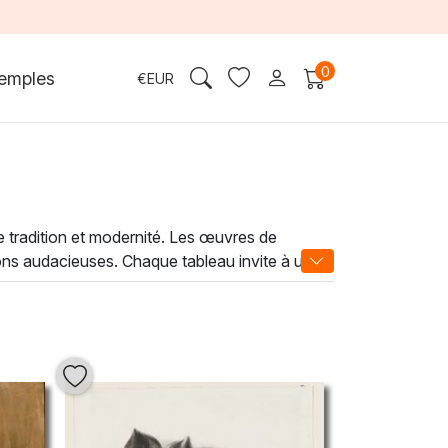
0
emples
€
EUR
rie tradition et modernité. Les œuvres de
tions audacieuses. Chaque tableau invite à une
 artistique unique.
 l’art oriental et occidental. Sa capacité à
habitent. En intégrant une œuvre de cette
 la réflexion et à l'évasion.