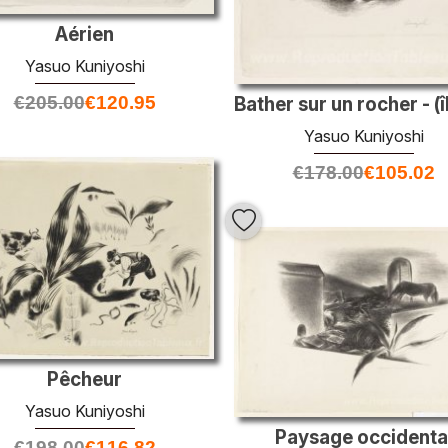
Aérien
Yasuo Kuniyoshi
€
205.00
€
120.95
Yasuo Kuniyoshi
€
178.00
€
105.02
Pêcheur
Yasuo Kuniyoshi
Paysage occidenta
€
198.00
€
116.82