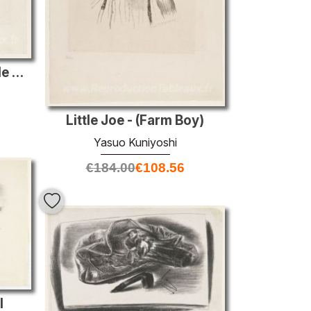
Bather sur un rocher - (île de bonheur)
Little Joe - (Farm Boy)
Yasuo Kuniyoshi
€
184.00
€
108.56
l