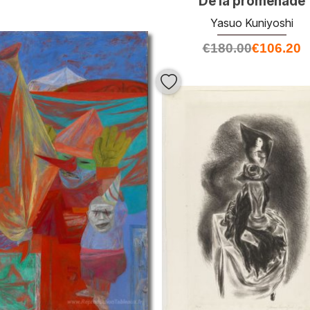
De la promenade
Yasuo Kuniyoshi
€
180.00
€
106.20