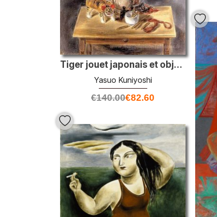
Tiger jouet japonais et objets étranges
Yasuo Kuniyoshi
€
140.00
€
82.60