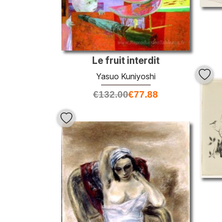
Le fruit interdit
Yasuo Kuniyoshi
€
132.00
€
77.88