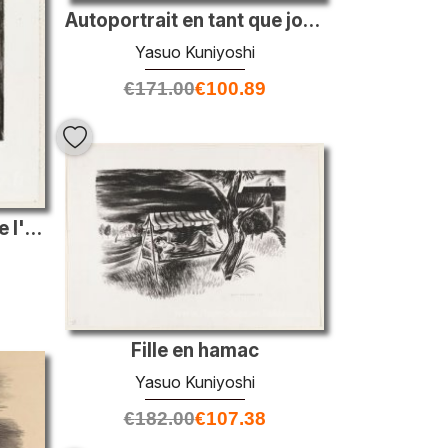
Autoportrait en tant que joueur de golf
Yasuo Kuniyoshi
€
171.00
€
100.89
Fleurs dans la fenêtre de l'ami
Fille en hamac
Yasuo Kuniyoshi
€
182.00
€
107.38