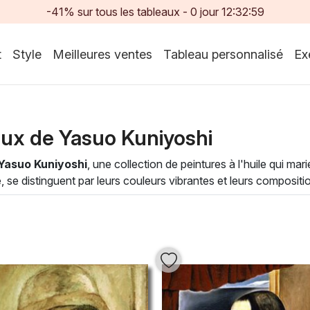
-41% sur tous les tableaux -
0
jour
12:32:57
t
Style
Meilleures ventes
Tableau personnalisé
Ex
aux de Yasuo Kuniyoshi
Yasuo Kuniyoshi
, une collection de peintures à l'huile qui ma
e, se distinguent par leurs couleurs vibrantes et leurs composi
ure et de la symbolique, faisant de chaque pièce une déclaration
aquarelle et le collage,
Yasuo Kuniyoshi
crée un dialogue entre
ysages laisse une empreinte indélébile dans l'espace qu'elles 
otre environnement une atmosphère artistique raffinée, propice à