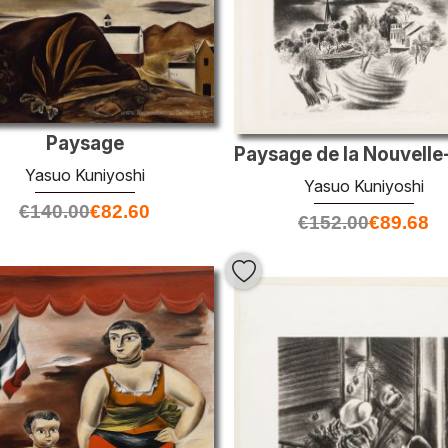
Paysage
Yasuo Kuniyoshi
Yasuo Kuniyoshi
€
140.00
€
82.60
€
152.00
€
89.68