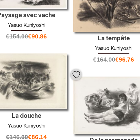
Paysage avec vache
Yasuo Kuniyoshi
€
154.00
€
90.86
La tempête
Yasuo Kuniyoshi
€
164.00
€
96.76
La douche
Yasuo Kuniyoshi
€
146.00
€
86.14