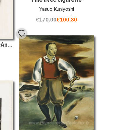
Yasuo Kuniyoshi
€
170.00
€
100.30
Paysage de la Nouvelle-Angleterre I