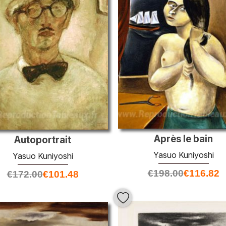
Après le bain
Autoportrait
Yasuo Kuniyoshi
Yasuo Kuniyoshi
€
198.00
€
116.82
€
172.00
€
101.48